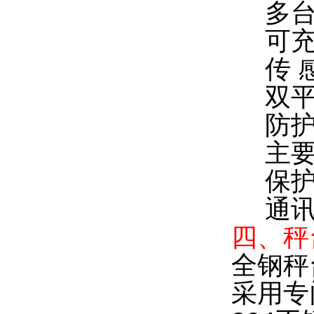
多
可
传
双
防
主
保
通
四、秤
全钢秤
采用专