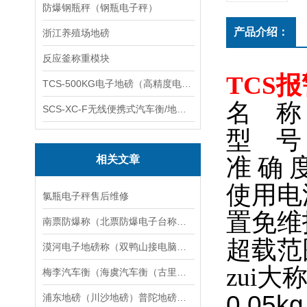
防爆钢瓶秤（钢瓶电子秤）
产品介绍：
浙江养殖场地磅
反应釜称重模块
TCS
TCS-500KG电子地磅（高精度电子秤）羽绒秤
名 称
SCS-XC-F无线便携式汽车衡/地磅/轴重秤/称重仪
型 号：
相关文章
准 确 
使用电源
氯瓶电子秤售后维修
置免维
南票防爆称（北票防爆电子台称）凌源防爆电子天平维修
超载范围
漠河电子地磅称（双鸭山接电脑称）茄子河汽车衡工厂维修
zui大
梅李汽车衡（海虞汽车衡（古里汽车衡）沙家浜汽车衡）支塘汽车衡维修
0.05kg
浦东地磅（川沙地磅）普陀地磅（虹口地磅）杨浦地磅维修