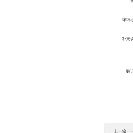
详细
补充
验
上一篇 :