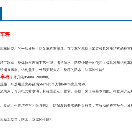
叉车秤
库车间使用的一款液压手动叉车称重器具。在叉车的基础上加装模具冲压结构的称重
质精工制造，整体拉丝表面工艺处理，满足防水、防腐蚀场合的使用；模具冲压结构车
锈钢显示器。结构坚固、外形美观大方。整秤的防水、防腐蚀性能*。
叉车秤
车体升限
85mm~200mm
。
规格，可选用叉宽外径为
56cm
的窄叉和
68cm
宽叉两种。
流两用，可充电式蓄电池，具称重显示、置零、去皮、累计等基本功能。根据用户应
、食品、生物洁净车间等具防水、防耐腐蚀要求的托盘称货，常移动的称重场合。液
质精工制造，防水、防腐蚀性能*。