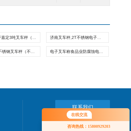
DCS-XC-F嘉定3吨叉车秤（搬运叉车带秤）
济南叉车秤,2T不锈钢电子秤,2吨防水叉车秤价格
TZH-B全不锈钢叉车秤（不锈钢电子叉车秤）
电子叉车称食品业防腐蚀电子磅秤（1吨2吨3吨不锈钢叉车秤）不锈钢防水叉车磅秤
联系我们
在线交流
24小时热线：
您好！欢迎前来咨询，很高兴为您
咨询热线：15800929203
服务，请问您要咨询什么问题呢？