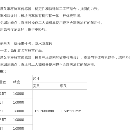
度叉车秤称重传感器，稳定性和特殊加工工艺结合，抗侧向力强。
重模块设计，模块与车体有机衔接一体，秤体更牢固。
免漏油缺点，液压时操作工人如粗暴使用也不会影响油缸的耐用性。
用高强度尼龙轮：推行更轻巧。
侧向力、抗撞击性强。防水防腐蚀，
一体，高配置叉车称重产品。
度叉车秤称重传感器，模具冲压结构的称重模块设计，模块与车体有机结合，结构坚
免漏油缺点，液压时工人如粗暴使用也不会影响油缸的耐用性。
数：
尺寸
量程
精度
宽叉
窄叉
0.5T
1/3000
1T
1/3000
2T
1/3000
1150*680mm
1150*560mm
2.5T
1/3000
3T
1/3000