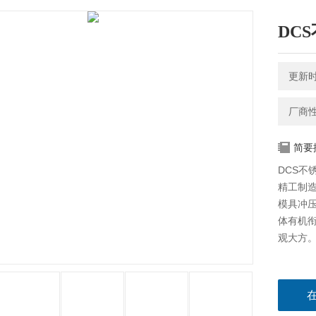
DC
更新时间
厂商
简要
DCS
精工制
模具冲
体有机
观大方