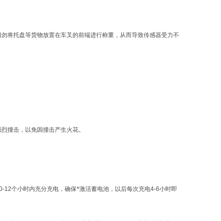
切勿将托盘等货物放置在车叉的前端进行称重，从而导致传感器受力不
强烈撞击，以免因撞击产生火花。
0-12
个小时内充分充电，确保*激活蓄电池，以后每次充电
4-6
小时即