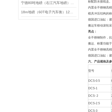
标配防水接线盒。
宁德80吨地磅（右江汽车地磅）龙州15吨吊秤）蕉城50吨汽车衡维修
内置全不锈钢高精
18m地磅（60T电子汽车衡）12m电子地磅维修
模具冲压结构的称
德国进口油缸：避
搬运车移动滚轮采
亮点：
全不锈钢制作，抗
搬运、称重功能于
内置全不锈钢高精
德国进口油缸：避
六、产品规格及参
型号
DCS-0.5
DCS-1
DCS- 2
DCS-2.5
DCS-3