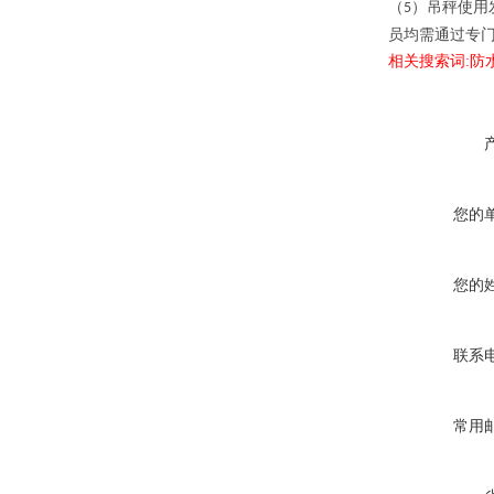
（
）吊秤使用
5
员均需通过专
相关搜索词:防
您的
您的
联系
常用