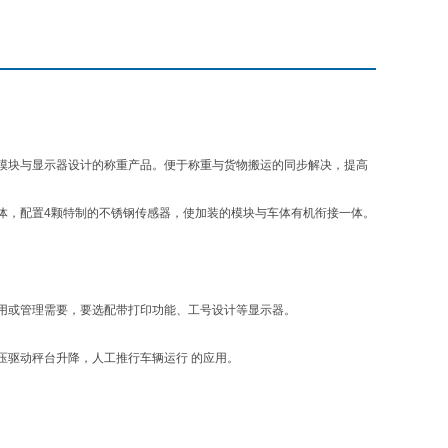
模块与显示器设计的称重产品。便于称重与货物搬运的同步解决，提高
体，配置
4
颗特制的不锈钢传感器，使加装的模块与车体有机衔接一体。
用或管理需要，要选配带打印功能、工号设计等显示器。
压驱动秤台升降，人工推行车辆运行
的应用。