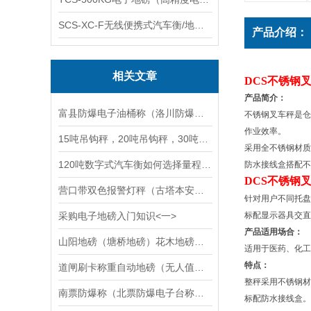
SCS-XC-F无线便携式汽车衡/地磅/轴重秤/称重仪
产品介绍：
相关文章
DCS不锈钢
产品简介：
富县防爆电子油桶称（洛川防爆电子磅称）宜川秤维修
不锈钢叉车秤是仓
作业效率。
15吨吊钩秤，20吨吊钩秤，30吨吊钩秤，大吨位电子吊秤
采用全不锈钢材
120吨数字式汽车衡如何选择量程合理的传感器
防水接线盒搭配不
DCS不锈钢
营口带双色报警灯秤（古塔本安型防爆电子称）凌河带双色报警灯电子称维修
针对用户不同托盘
采购电子地磅入门知识<一>
标配显示器具交直
产品适用场合：
山阳地磅（塘桥地磅）花木地磅）闵行地磅（新虹地磅）周家渡地磅维修
适用于医药、化工
特点：
道闸刷卡称重自动地磅（无人值守智能称重系统管理软件介绍
整秤采用不锈钢材
南票防爆称（北票防爆电子台称）凌源防爆电子天平维修
标配防水接线盒。