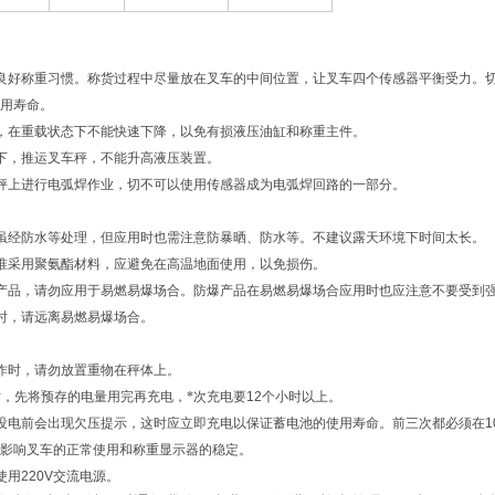
良好称重习惯。称货过程中尽量放在叉车的中间位置，让叉车四个传感器平衡受力。
用寿命。
，在重载状态下不能快速下降，以免有损液压油缸和称重主件。
下，推运叉车秤，不能升高液压装置。
秤上进行电弧焊作业，切不可以使用传感器成为电弧焊回路的一部分。
虽经防水等处理，但应用时也需注意防暴晒、防水等。不建议露天环境下时间太长。
准采用聚氨酯材料，应避免在高温地面使用，以免损伤。
产品，请勿应用于易燃易爆场合。防爆产品在易燃易爆场合应用时也应注意不要受到
时，请远离易燃易爆场合。
作时，请勿放置重物在秤体上。
时，先将预存的电量用完再充电，*次充电要
12
个小时以上。
没电前会出现欠压提示，这时应立即充电以保证蓄电池的使用寿命。前三次都必须在
1
影响叉车的正常使用和称重显示器的稳定。
使用
220V
交流电源。