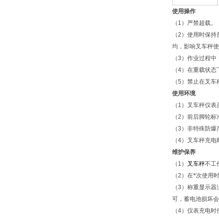
使用操作
（
1
）严禁超载。
（
2
）使用时保持
均，影响叉车秤使
（
3
）作业过程中
（
4
）在重载状态
（
5
）禁止在叉车
使用环境
（
1
）叉车秤仪表
（
2
）前后脚轮标
（
3
）非特殊防爆
（
4
）叉车秤充电
维护保养
（
1
）
叉车秤
不工
（
2
）在*次使用
（
3
）称重显示器
可，蓄电池损坏会
（
4
）仪表充电时