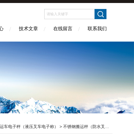
心
技术文章
在线留言
联系我们
运车电子秤（液压叉车电子称）
>
不锈钢搬运秤（防水叉车秤）
> DC