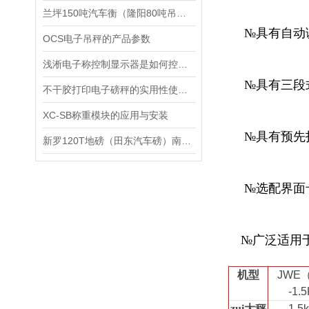
兰坪150吨汽车衡（隆阳80吨吊秤）巍山100吨地磅）易门汽车磅称维修
№
具有自动
OCS电子吊秤的产品参数
浅淅电子称控制显示器是如何控制PLC系统的？
№
具有三段
不干胶打印电子磅秤的实用性使用广泛
XC-SB称重模块的应用与安装
№
具有预先
新罗120T地磅（田东汽车磅）南平150吨吊秤）福安50T汽车衡维修
№
选配界面
№
广泛适用
机型
JWE
-1.
zui大秤
1.5