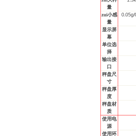
量
zui小感
0.05g/
量
显示屏
幕
单位选
择
输出接
口
秤盘尺
寸
秤盘厚
度
秤盘材
质
使用电
源
使用环