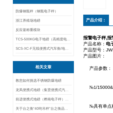
防爆钢瓶秤（钢瓶电子秤）
产品介绍：
浙江养殖场地磅
反应釜称重模块
报警电子秤,报
TCS-500KG电子地磅（高精度电子秤）羽绒秤
产品名称：
电
SCS-XC-F无线便携式汽车衡/地磅/轴重秤/称重仪
产品型号：JWE
产品图片：
相关文章
产品参数：
教您如何挑选不锈钢防爆地磅
№
1/15000&
龙凤便携式地磅（集贤便携式汽车衡）绥棱便携式地磅）绥化便携式汽车衡维修
前进便携式地磅（桦南电子秤）抚远汽车衡）桦川防爆秤维修
№
具有单点
关于台之衡“40吨吊秤”台之衡品质“40吨位无线传输打印电子吊秤”