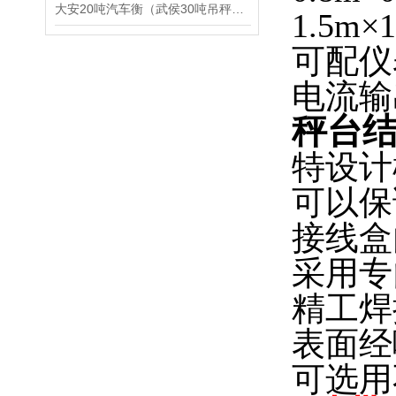
大安20吨汽车衡（武侯30吨吊秤）绿春汽车磅）荣县200吨地磅维修
1.5m×
可配仪
电流输
秤台
特设计
可以保
接线盒
采用专
精工焊
表面经
可选用