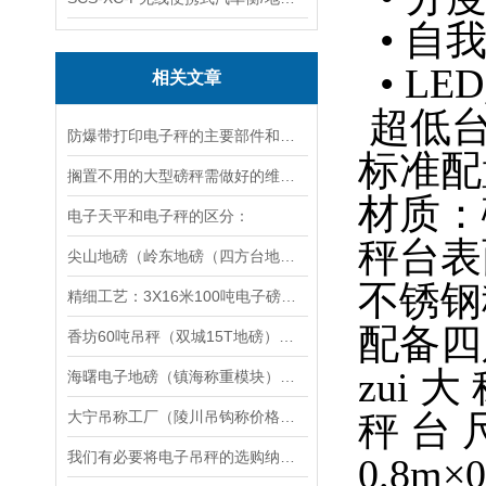
• 自
• L
相关文章
超低台
防爆带打印电子秤的主要部件和维护保养方法
标准配
搁置不用的大型磅秤需做好的维护养护措施
材质：
电子天平和电子秤的区分：
秤台表
尖山地磅（岭东地磅（四方台地磅（金沙地磅）勃利地磅）七台河地磅维修
不锈钢
精细工艺：3X16米100吨电子磅秤（100T汽车地磅称）
配备四
香坊60吨吊秤（双城15T地磅）杭锦后旗30T汽车衡）呼伦贝尔地磅维修
zui 大 
海曙电子地磅（镇海称重模块）鄞州便携式地磅维修
大宁吊称工厂（陵川吊钩称价格）介休防爆叉车秤）右玉120吨吊秤维修
秤 台 
我们有必要将电子吊秤的选购纳入电子吊秤的管理系统：
0.8m×