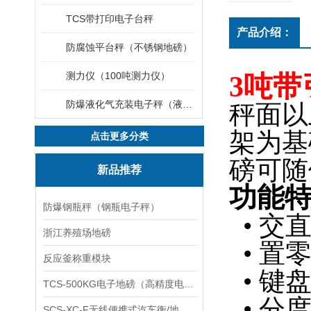
TCS带打印电子台秤
产品介绍：
防腐蚀平台秤（不锈钢地磅）
测力仪（100吨测力仪）
3吨带
防爆液化气充装电子秤（液化气灌装秤）
秤面以
架为基
点击更多分类
磅可随
新品推荐
功能
防爆钢瓶秤（钢瓶电子秤）
• 交
浙江养殖场地磅
• 置
反应釜称重模块
• 键
TCS-500KG电子地磅（高精度电子秤）羽绒秤
• 分
SCS-XC-F无线便携式汽车衡/地磅/轴重秤/称重仪