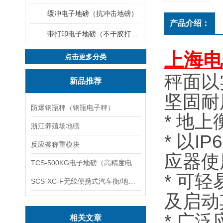
缓冲电子地磅（抗冲击地磅）
产品介绍：
带打印电子地磅（不干胶打印电子地磅）
上海电
点击更多分类
秤面以
新品推荐
坚固耐
防爆钢瓶秤（钢瓶电子秤）
* 地
浙江养殖场地磅
* 以I
反应釜称重模块
应器使
TCS-500KG电子地磅（高精度电子秤）羽绒秤
* 可
SCS-XC-F无线便携式汽车衡/地磅/轴重秤/称重仪
及启动
* 广
相关文章