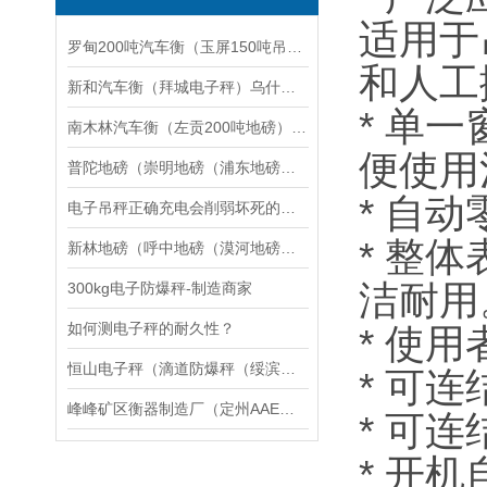
适用于
罗甸200吨汽车衡（玉屏150吨吊秤）德江轨道称（黔西南20吨地磅维修
和人工
新和汽车衡（拜城电子秤）乌什防爆秤）阿瓦提无人值守地磅维修
* 单
南木林汽车衡（左贡200吨地磅）波密150吨吊秤）天峻10T汽车衡维修
便使用
普陀地磅（崇明地磅（浦东地磅维修
* 自
电子吊秤正确充电会削弱坏死的机会
* 整
新林地磅（呼中地磅（漠河地磅（黑龙江地磅）加格达奇地磅）松岭地磅维修
洁耐用
300kg电子防爆秤-制造商家
如何测电子秤的耐久性？
* 使
恒山电子秤（滴道防爆秤（绥滨称重模块）友好电子秤）西林防爆秤维修
* 可
峰峰矿区衡器制造厂（定州AAE电子吊秤）邢台钢瓶秤价格）永年叉车称维修
* 可
* 开