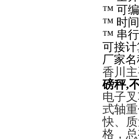
™
可
™
时
™
串
可接计
厂家名
香川主
磅秤
,
电子叉
式轴重
快、质
格，总