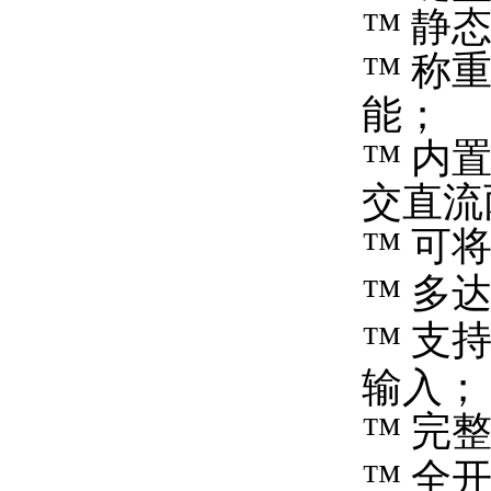
™
静
™
称
能；
™
内
交直流
™
可
™
多
™
支
输入；
™
完
™
全