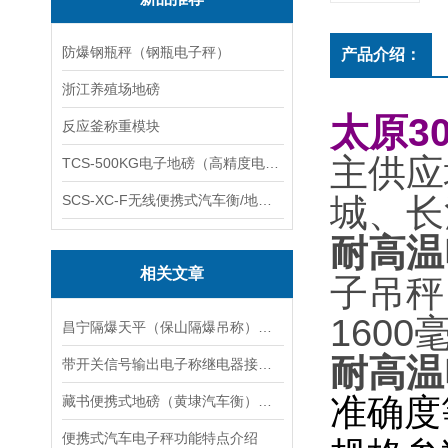
防爆钢瓶秤（钢瓶电子秤）
产品介绍：
浙江养殖场地磅
太原3
反应釜称重模块
主供应
TCS-500KG电子地磅（高精度电子秤）羽绒秤
SCS-XC-F无线便携式汽车衡/地磅/轴重秤/称重仪
城、长
耐高温
相关文章
子吊秤
160
昌宁隔爆天平（保山隔爆吊称）禄丰隔爆电子吊称）龙陵隔爆桌秤维修
耐高温
带开关信号输出电子称继电器接线说明
准确度
藏书便携式地磅（黄埭汽车衡）太湖无人值守汽车衡）黎里电子秤维修
便携式汽车电子秤功能特点介绍