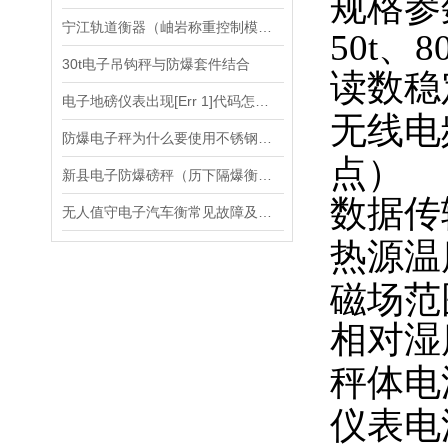
规格参数
宁江轨道衡器（岫岩称重控制模块）吉林防爆称重模块维修
50t、80
30t电子吊钩秤与防爆套件结合
读数稳
电子地磅仪表出现[Err 1]代码怎么办？
无线电
防爆电子秤为什么要使用不锈钢外壳
点）
新县电子防爆磅秤（历下隔爆衡器）青岛电子隔爆天平维修
数据传
无人值守电子汽车衡常见故障及解决方案
热源温
磁场范
相对湿
秤体电
仪表电