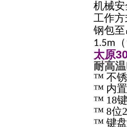
机械安
工作方
钢包至
1.5m
太原3
耐高温
™
不
™
内
™ 18
™ 8
位
™
键