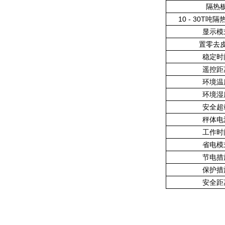
隔热
10 - 30T吨
显示模
置零去
稳定时
遥控距
环境温
环境湿
安全超
秤体电
工作时
省电模
节电措
保护措
安全距