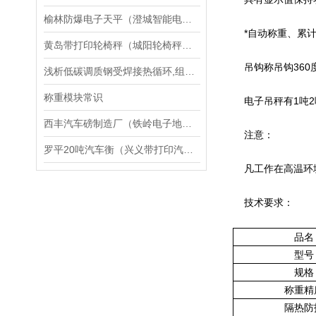
榆林防爆电子天平（澄城智能电子秤）平陆砝码）夏县隔爆天平维修
*自动称重、累计
黄岛带打印轮椅秤（城阳轮椅秤）崂山透析轮椅秤维修
吊钩称吊钩360
浅析低碳调质钢受焊接热循环,组织性能变复杂
称重模块常识
电子吊秤有1吨2吨
西丰汽车磅制造厂（铁岭电子地磅价格）建昌吊秤维修
注意：
罗平20吨汽车衡（兴义带打印汽车磅）瓮安10T地磅维修
凡工作在高温环境下
技术要求：
品名
型号
规格
称重精
隔热防