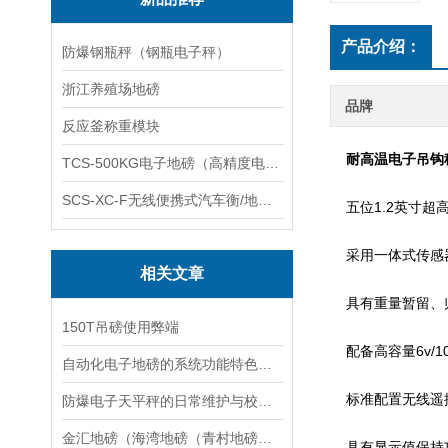
产品介绍：
防爆钢瓶秤（钢瓶电子秤）
浙江养殖场地磅
品牌
反应釜称重模块
耐高温电子吊钩
TCS-500KG电子地磅（高精度电子秤）羽绒秤
SCS-XC-F无线便携式汽车衡/地磅/轴重秤/称重仪
五位1.2英寸超
采用一体式传感器
相关文章
具有重量暂留、
150T吊磅使用弊端
配备高容量6v/1
自动化电子地磅的系统功能特色是什么？
标准配置无线遥控
防爆电子天平秤的日常维护与校准技巧说明
金汇地磅（海湾地磅（青村地磅（西渡地磅）南桥地磅）奉浦地磅维修
具有显示值保持功