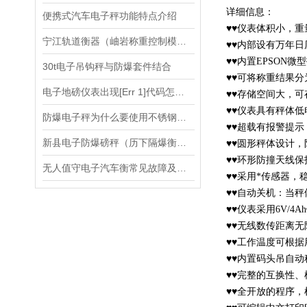
详细信息：
便携式汽车电子秤功能特点介绍
♥♥仪表体积小，重
宁江轨道衡器（岫岩称重控制模块）吉林防爆称重模块维修
♥♥内部设有万年日
♥♥内置EPSO
30t电子吊钩秤与防爆套件结合
♥♥可将称重结果分
电子地磅仪表出现[Err 1]代码怎么办？
♥♥存储空间大，可
♥♥仪表具有秤体
防爆电子秤为什么要使用不锈钢外壳
♥♥超载有报警提
新县电子防爆磅秤（历下隔爆衡器）青岛电子隔爆天平维修
♥♥圆形秤体设计
♥♥环形防撞天线
无人值守电子汽车衡常见故障及解决方案
♥♥采用*传感器，
♥♥自动关机：当
♥♥仪表采用6V/4
♥♥无线数传距离无
♥♥工作温度可根据
♥♥内置码头吊自
♥♥完整的互换性
♥♥全开放的程序