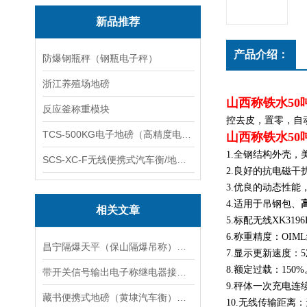
新品推荐
产品介绍：
防爆钢瓶秤（钢瓶电子秤）
浙江养殖场地磅
山西称铁水50
反应釜称重模块
控去皮，置零，自
TCS-500KG电子地磅（高精度电子秤）羽绒秤
山西称铁水50
1.全钢结构外壳，
SCS-XC-F无线便携式汽车衡/地磅/轴重秤/称重仪
2.良好的抗电磁
3.优良的动态性
4.适用于吊钢包、
相关文章
5.标配无线XK31
6.称重精度：OIM
昌宁隔爆天平（保山隔爆吊称）禄丰隔爆电子吊称）龙陵隔爆桌秤维修
7.显示更新速度：5
8.额定过载：150%
带开关信号输出电子称继电器接线说明
9.秤体一次充电连
藏书便携式地磅（黄埭汽车衡）太湖无人值守汽车衡）黎里电子秤维修
10.无线传输距离