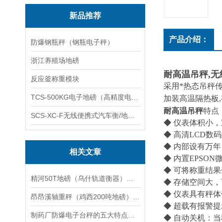
新品推荐
产品介绍：
防爆钢瓶秤（钢瓶电子秤）
浙江养殖场地磅
耐高温吊秤,无
反应釜称重模块
采用*热态吊秤
TCS-500KG电子地磅（高精度电子秤）羽绒秤
加装高温隔热板
,
耐高温吊秤
特点
SCS-XC-F无线便携式汽车衡/地磅/轴重秤/称重仪
◆ 仪表体积小
◆ 高清
LCD
数码
◆ 内部设有万
相关文章
◆ 内置
EPSON
◆ 可将称重结
精河50T地磅（乌什轨道衡器）达坂城60T汽车衡）巴里坤10吨吊秤维修
◆ 存储空间大
◆ 仪表具有秤
昂昂溪轴重秤（鸡西200吨地磅）爱民30吨汽车衡）铁力150吨吊秤维修
◆ 超载有报警
制药厂防爆电子台秤的五大特点和选择注意事项
◆ 自动关机：