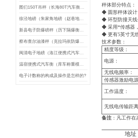
秤体部分特点：
图们150T吊秤（长海80T汽车衡）和平120T地磅维修
◆ 圆形秤体设
徐泾地磅（朱家角地磅（赵巷地磅（华新地磅）白鹤地磅）重固地磅维修
◆ 环型防撞天
◆ 采用*传感
新县电子防爆磅秤（历下隔爆衡器）青岛电子隔爆天平维修
◆ 更有5英寸
察布查尔油漆秤（克拉玛依防爆天平）昭苏涂料秤维修
技术参数：
精度等级：
闽清电子地磅（洛江便携式汽车衡）上城汽车衡维修
电源：
温宿便携式汽车衡（库车称重模块）温泉无人值守地磅维修
无线电频率：
电子计数称的构成及操作是怎样的?
传感器激励电
工作温度：
无线电传输距
备注
：凡工作在
地址