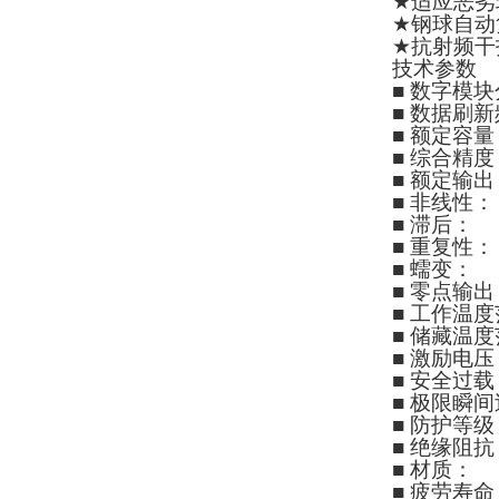
★
适应恶劣
★
钢球自动
★
抗射频干
技术参数
■
数字模块
■
数据刷新
■
额定容量
■
综合精度
■
额定输出
■
非线性：
■
滞后：
≤
■
重复性：
■
蠕变：
≤
■
零点输出
■
工作温度
■
储藏温度
■
激励电压
■
安全过载
■
极限瞬间
■
防护等级
■
绝缘阻抗
■
材质：
■
疲劳寿命