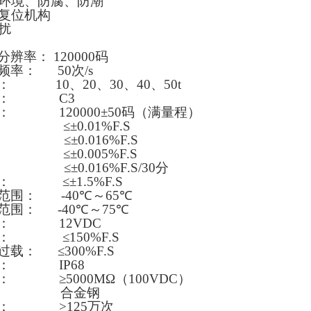
环境、防腐、防潮
复位机构
扰
分辨率：
120000
码
频率：
50
次
/s
：
10
、
20
、
30
、
40
、
50t
：
C3
：
120000±50
码
（
满量程
）
≤±0.01%F.S
±0.016%F.S
≤±0.005%F.S
±0.016%F.S/30
分
：
≤±1.5%F.S
范围：
-40℃
～
65℃
范围：
-40℃
～
75℃
：
12VDC
：
≤150%F.S
过载：
≤300%F.S
：
IP68
：
≥5000MΩ（100VDC）
合金钢
：
>125
万次