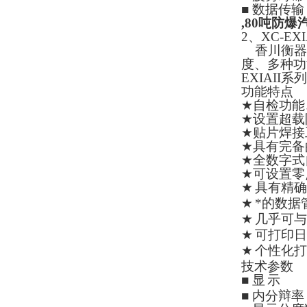
■
数据传输
,80吨防爆
2
、
XC-EXI
香川衡器
度、多种功
EXIAII
系列
功能特点
★
自检功能
★
设置超载
★
贴片焊接
★
具有完备
★
全数字式
★
可设置零
★
具有精确
★
*的数据
★
几乎可与
★
可打印日
★
个性化打
技术参数
■
显
示
■
内分辩率