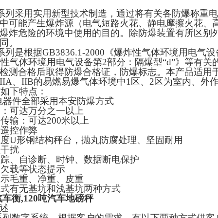
系列
采用实用新型技术制造，通过将有关各防爆称重电
中可能产生爆炸源
（
电气短路火花、静电摩擦火花、
爆炸危险的环境中使用的目的。除防爆装置有所区别
同。
系列是根据
GB3836.1-2000
《爆炸性气体环境用电气设
炸性气体环境用电气设备第
2
部分：隔爆型
“d”
》等有关
检测合格后取得防爆合格证，防爆标志。本产品适用
IIA
、
IIB
的易燃易爆气体环境中
1
区、
2
区为室内、外
有如下特点：
电器件全部采用本安防爆方式
高：可达万分之一以上
离传输：可达
200
米以上
意遥控作弊
强度
U
形钢结构秤台，抛丸防腐处理、坚固耐用
频干扰
跟踪、自诊断、时钟、数据断电保护
、欠载等状态提示
显示毛重、净重、皮重
形式有无基坑和浅基坑两种方式
汽车衡,120吨汽车地磅秤
述
系列数字系统，根据客户的需求，有以下两种方式供客