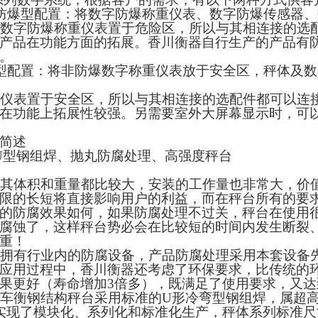
防爆型配置：将数字防爆称重仪表、数字防爆传感器、
数字防爆称重仪表置于危险区，所以与其相连接的选
产品在功能方面的拓展。香川衡器自行生产的产品有
。
型配置：将非防爆数字称重仪表放于安全区，秤体及数
仪表置于安全区，所以与其相连接的选配件都可以连
在功能上拓展性较强。另需要室外大屏幕显示时，可
简述
U
型钢组焊、抛丸防腐处理、高强度秤台
：
其体积和重量都比较大，安装的工作量也非常大，价
限的长短将直接影响用户的利益，而在秤台所有的要
的防腐效果如何，如果防腐处理不过关，秤台在使用
腐蚀了，这样秤台势必会在比较短的时间内发生断裂
重！
拥有行业内的防腐设备，产品防腐处理采用本套设备
应用过程中，香川衡器还考虑了环保要求，比
传统的
果更好
（
寿命增加
3
倍多
）
，既满足了使用要求，又达
车衡钢结构秤台采用标准的
U
形冷弯型钢组焊，属超
实现了模块化、系列化和标准化生产，秤体系列标准尺