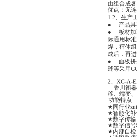
由组合成各
优点：无连
1.2
、生产
●
产品具
●
板材加
际通用标准
焊，秤体组
成后，再进
●
面板拼
缝等采用
C
2
、
XC-A-E
香川衡器
移、蠕变、
功能特点
★
同行业z
★
智能化补
★
数字传输
★
数字信号
★
内部自检