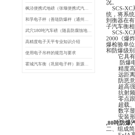
况。
SCS-XC
枫泾便携式地磅（张堰便携式汽车衡）南翔便携式汽车衡维修
统，将系统
和孚电子秤（善琏防爆秤（通州称重模块）如东电子秤）海门防爆秤维修
到衡器在有
子汽车衡相
武穴180吨汽车磅（随县防腐蚀地磅）孝昌100T地磅维修
SCS-XC
2000
《爆
高精度电子天平专业知识介绍
爆检验单位
和防爆级别
使用电子吊秤的规范与要求
它具
防爆
霍城汽车衡（巩留电子秤）新源防爆秤）裕民无人值守地磅维修
精度
远距
防恶
超高
抗射
零点
超载
数字
安装
,80吨防爆
二、
组成简
ExIA