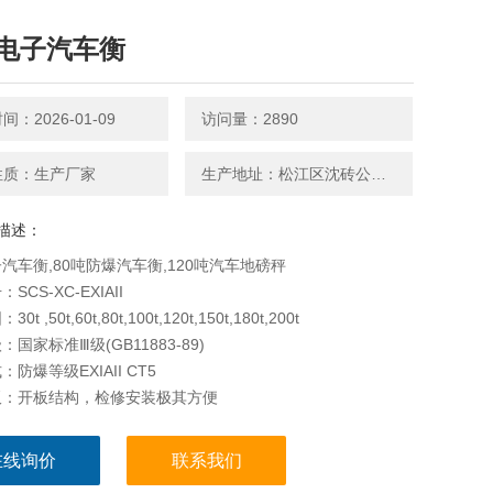
电子汽车衡
：2026-01-09
访问量：2890
性质：生产厂家
生产地址：松江区沈砖公路5599号
描述：
汽车衡,80吨防爆汽车衡,120吨汽车地磅秤
SCS-XC-EXIAII
t ,50t,60t,80t,100t,120t,150t,180t,200t
国家标准Ⅲ级(GB11883-89)
防爆等级EXIAII CT5
板：开板结构，检修安装极其方便
在线询价
联系我们