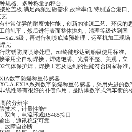
种规格、多种称量的秤台。
接处盖板
,
满足高频过磅需求
,
故障率低
,
特别适合港口
工艺
有非常优异的耐腐蚀性能，创新的油漆工艺、环保的
工前轧平，然后进行表面整体抛丸，清理等级达到国
—Sa2.5
级，再进行初喷底漆预处理，运至机加工现场
焊完
行防锈防腐喷涂处理。zui终能够达到船级使用标准。
接采用全自动焊接，焊缝饱满、光滑平整、美观，立
O2
气体保护焊，焊接工艺及达到的性能符合国家标准
XIA
数字防爆称重传感器
XC-A-EXIA
系列数字防爆称重传感器，采用先进的数
非线性等有很好的补偿作用，是防爆数字式汽车衡的
ui高的分辨率
偿技术，计量性能*
，双向，电流环或
RS485
接口
输出，通讯稳定可靠
，故障自诊断