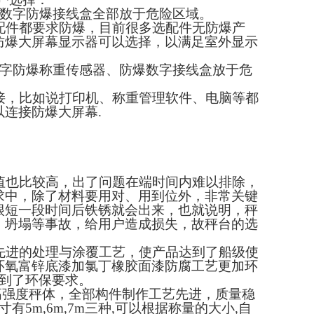
数字防爆接线盒全部放于危险区域。
配件都要求防爆，目前很多选配件无防爆产
防爆大屏幕显示器可以选择，以满足室外显示
字防爆称重传感器、防爆数字接线盒放于危
接，比如说打印机、称重管理软件、电脑等都
以连接防爆大屏幕
.
值也比较高，出了问题在端时间内难以排除，
求中，除了材料要用对、用到位外，非常关键
很短一段时间后铁锈就会出来，也就说明，秤
、坍塌等事故，给用户造成损失，故秤台的选
先进的处理与涂覆工艺，使产品达到了船级使
环氧富锌底漆加氯丁橡胶
面漆防腐工艺更加环
到了环保要求。
高强度秤体，全部构件制作工艺先进，质量稳
寸有
5m,6m,7m
三种
,
可以根据称量的大小
,
自