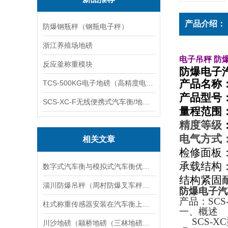
产品介绍：
防爆钢瓶秤（钢瓶电子秤）
浙江养殖场地磅
电子吊秤
防
反应釜称重模块
防爆电子汽
产品名称
TCS-500KG电子地磅（高精度电子秤）羽绒秤
产品型号
SCS-XC-F无线便携式汽车衡/地磅/轴重秤/称重仪
量程范围
精度等级
电气方式
相关文章
检修面板
承载结构
数字式汽车衡与模拟式汽车衡优势对比
结构紧固
淄川防爆吊秤（周村防爆叉车秤）博山防爆钢瓶称维修
防爆
电子
汽
产品：
SCS
柱式称重传感器安装在汽车衡上为何会产生旋转现象？
一、
概述
SCS-XC
川沙地磅（颛桥地磅（三林地磅维修