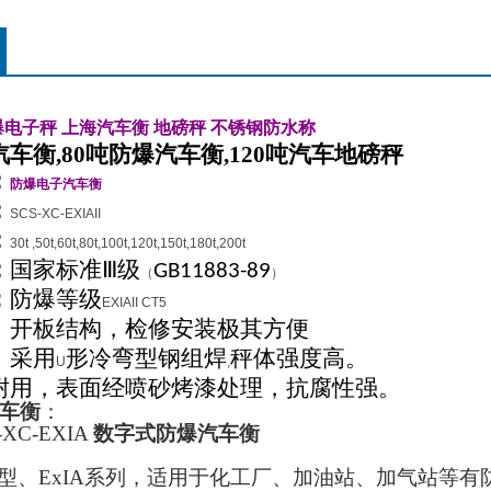
爆电子秤
上海汽车衡
地磅秤
不锈钢防水称
车衡,80吨防爆汽车衡,120吨汽车地磅秤
：
防爆电子汽车衡
：
SCS-XC-EXIAII
：
30t ,50t,60t,80t,100t,120t,150t,180t,200t
：
国家标准Ⅲ级
GB11883-89
（
）
：
防爆等级
EXIAII CT5
：开板结构，检修安装极其方便
：采用
形冷弯型钢组焊
秤体强度高。
U
,
耐用，表面经喷砂烤漆处理，抗腐性强。
车衡
：
-XC-EXIA
数字式防爆汽车衡
型、
ExIA
系列
，适用于化工厂、加油站、加气站等有