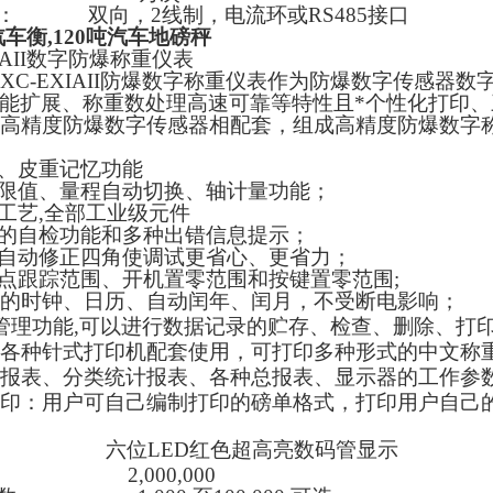
：
双向，
2
线制，电流环或
RS485
接口
汽车衡,120吨汽车地磅秤
AII
数字防爆称重仪表
XC-EXIAII
防爆数字称重仪表作为防爆数字传感器数
能扩展、称重数处理高速可靠等特性且*个性化打印
高精度防爆数字传感器相配套，组成高精度防爆数字
、皮重记忆功能
限值、量程自动切换、轴计量功能；
工艺
,
全部工业级元件
的自检功能和多种出错信息提示；
自动修正四角使调试更省心、更省力；
点跟踪范围、开机置零范围和按键置零范围
;
的时钟、日历、自动闰年、闰月，不受断电影响；
管理功能
,
可以进行数据记录的贮存、检查、删除、打
各种针式打印机配套使用，可打印多种形式的中文称
报表、分类统计报表、各种总报表、显示器的工作参
印：用户可自己编制打印的磅单格式，打印用户自己
六位
LED
红色超高亮数码管显示
2,000,000