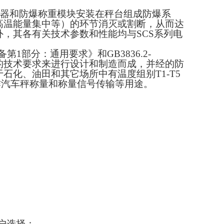
器和防爆称重模块安装在秤台组成防爆系
高温能量集中等
）
的环节消灭或割断，从而达
外，其各有关技术参数和性能均与
SCS
系列电
备第
1
部分：通用要求》和
GB3836.2-
的技术要求来进行设计和制造而成，并经的防
于石化、油田和其它场所中有温度组别
T1-T5
作汽车秤称量和称量信号传输等用途。
户选择：