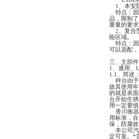
1
、本安
特点：因
品，限制了
重量的要求
2
、复合
险区域。
特点：因
可以选配，
三、
主部件
1
、通用、
1.1
、简述
秤台由于
故其使用年
的就是表面
台开始生锈
用一定要慎
香川衡器
用标准，在
保，防腐效
本公司汽
定可靠。*