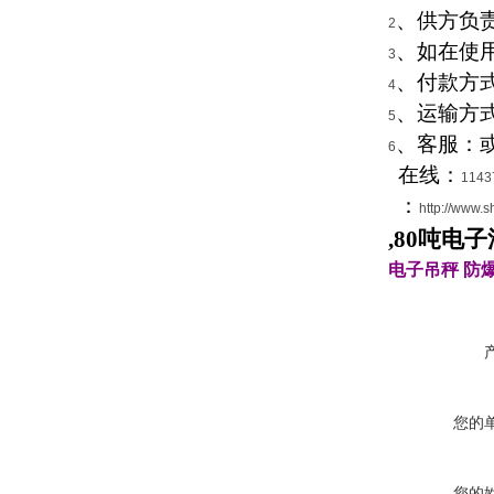
、供方负
2
、如在使
3
、付款方
4
、运输方
5
、客服：
6
在线
：
1143
：
http://www.s
,80吨电
电子吊秤
防
您的
您的