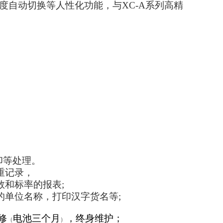
分度自动切换等人性化功能，与
XC-A
系列高精
印等处理。
重记录，
数和标率的报表
;
的单位名称，打印汉字货名等
;
修
电池三个月
，终身维护；
（
）