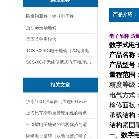
产品介绍：
防爆钢瓶秤（钢瓶电子秤）
浙江养殖场地磅
电子吊秤
防
反应釜称重模块
数字式电子
TCS-500KG电子地磅（高精度电子秤）羽绒秤
产品名称
SCS-XC-F无线便携式汽车衡/地磅/轴重秤/称重仪
产品型号
量程范围
精度等级
相关文章
电气方式
泸水100T汽车衡（孟连60T吊秤）华宁电子吊秤）镇康150T地磅维修
检修面板
上海汽车衡称重管理系统的特点
承载结构
结构紧固
带引坡电子地磅的结构优势与适用场景分析
数字
一、
隔爆电子桌秤（双色报警灯电子秤）防腐蚀台秤维修