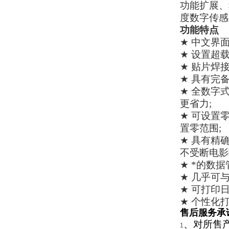
功能扩展、
度数字传感
功能特点
★
中文界
★
设置超
★
贴片焊
★
具有完
★
全数字
更省力
;
★
可设置
置零范围
;
★
具有精
不受断电影
★
*的数据
★
几乎可
★
可打印
★
个性化
售后服务承
、对所售
1