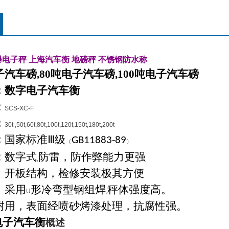
爆电子秤
上海汽车衡
地磅秤
不锈钢防水称
汽车磅,80吨电子汽车磅,100吨电子汽车磅
：
数字电子汽车衡
：
SCS-XC-F
：
30t ,50t,60t,80t,100t,120t,150t,180t,200t
：
国家标准Ⅲ级
GB11883-89
（
）
：
数字式
防雷，防作弊能力更强
,
：开板结构，检修安装极其方便
：采用
形冷弯型钢组焊
秤体强度高。
U
,
耐用，表面经喷砂烤漆处理，抗腐性强。
电子汽车衡
概述