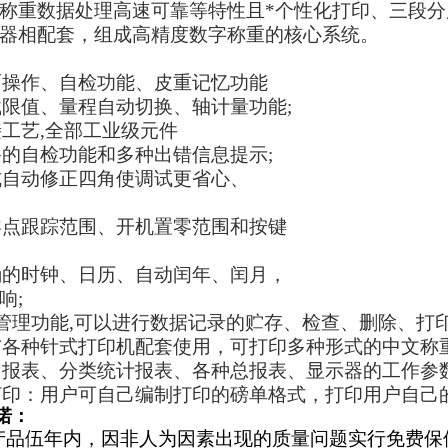
称重数据处理高速可靠等特性且*个性化打印、三段
器相配套，组成高精度数字称重的核心系统。
面操作、自检功能、皮重记忆功能
载限值、量程自动切换、轴计量功能
;
接工艺
,
全部工业级元件
备的自检功能和多种出错信息提示
;
式自动修正四角使调试更省心、
零点跟踪范围、开机置零范围和按键
确的时钟、日历、自动闰年、闰月，
响
;
管理功能
,
可以进行数据记录的贮存、检查、删除、打
与各种针式打印机配套使用，可打印多种形式的中文称
日报表、分类统计报表、各种总报表、显示器的工作参
打印：用户可自己编制打印的磅单格式，打印用户自己
诺：
产品伍年内，因非人为因素出现的质量问题实行免费保