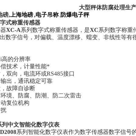
大型秤体防腐处理生
地磅
,
上海地磅
,
电子吊称
防爆电子秤
,
字式称重传感器
衡器
XC-A
系列数字式称重传感器，是
XC
系列数字称重
出数字信号，对偏载、温度漂移、蠕变、非线性等有
ui高的分辨率
偿技术，计量性能*
输，双向，电流环或
RS485
接口
号输出，通讯稳定可靠
检，故障自诊断
劣环境、防腐、防潮、防二次雷击
自动复位机构
干扰
系列中文智能化数字仪表
D2008
系列智能化数字仪表作为数字传感器数字信号