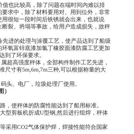
价值也比较高，除了问题在端时间内难以排
的要求中，除了材料要用对、用到位外，非常
使用很短一段时间后铁锈就会出来，也就说
生断裂、坍塌等事故，给用户造成损失，故秤
备先进的处理与涂覆工艺，使产品达到了船级
的环氧富锌底漆加氯丁橡胶
面漆防腐工艺更加
达到了环保要求。
，属超高强度秤体，全部构件制作工艺先进，
准尺寸有
5m,6m,7m
三种
,
可以根据称量的大
、码头、电厂，垃圾处理厂使用。
图
）
路，使秤体的防腐性能达到了船用标准。
大型剪板机折成
U
型钢
,
然后进行组焊，秤体
等采用
CO2
气体保护焊，焊接性能符合国家