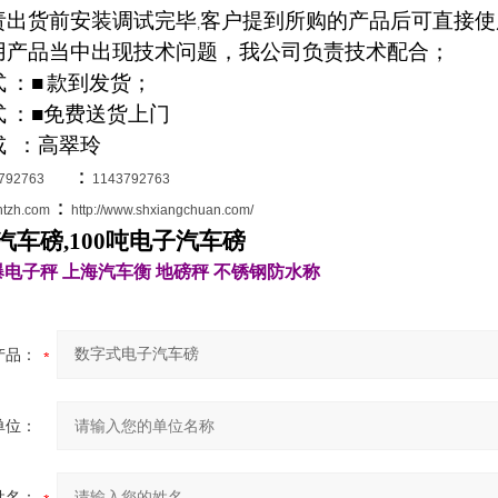
责出货前安装调试完毕
客户提到所购的产品后可直接使
,
用产品当中出现技术问题，我公司负责技术配合；
式
：■
款到发货；
式
：■免费送货上门
或
：高翠玲
：
792763
1143792763
：
htzh.com
http://www.shxiangchuan.com/
子汽车磅,100吨电子汽车磅
爆电子秤
上海汽车衡
地磅秤
不锈钢防水称
产品：
单位：
姓名：