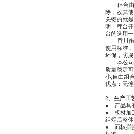
秤台
除，故其使
关键的就是
明，秤台开
台的选用一
香川
使用标准，
环保，防腐
本公
质量稳定可
小
,
自由组
优点：无连
2
、生产工
●
产品具
●
板材加
组焊后整体
●
面板拼