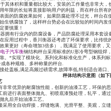
由于其体积和重量都比较大，安装的工作量也非常大，
用年限的长短将直接影响用户的利益，而在秤台所有
表面的防腐效果如何，如果防腐处理不过光，秤台在
始生锈腐蚀了，这样秤台势必会在比较短的时间内发
定要慎重！
衡器拥有行业内的防腐设备，产品防腐处理采用本套设
在应用过程中，香川衡器还考虑了环保要求，比
传统
效果更好
（
寿命增加
3
倍多
）
，既满足了使用要求，又
司
电子汽车衡
钢结构秤台采用标准的
U
形冷弯型钢组焊
靠。*实现了模块化、系列化和标准化生产，体系列标
合成各种规格、多种称量的秤台
.
接处盖板
,
满足高频过磅需求
,
故障率低
,
特别适合港口
秤体结构示意图
（
如下
艺
有非常优异的耐腐蚀性能，创新的油漆工艺，环保的思
工前进行表面整体抛丸、初喷底漆预处理，轧平，通过
抛丸后开始油漆工艺。
接采用全自动焊接，焊缝饱满、光滑平整、美观，立缝