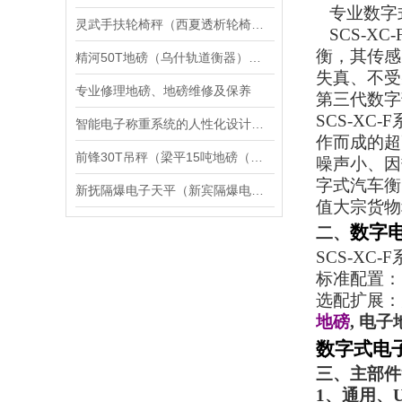
专业数字
灵武手扶轮椅秤（西夏透析轮椅秤）金凤轮椅称维修
SCS-XC-
衡，其传感
精河50T地磅（乌什轨道衡器）达坂城60T汽车衡）巴里坤10吨吊秤维修
失真、不受
专业修理地磅、地磅维修及保养
第三代数字
SCS-XC-F
智能电子称重系统的人性化设计与用户体验优化
作而成的超
前锋30T吊秤（梁平15吨地磅（武隆60T地磅）广安吊秤维修
噪声小、因
字式汽车衡
新抚隔爆电子天平（新宾隔爆电子台称）旅顺口隔爆桌秤维修
值大宗货物
数字
二、
SCS-XC-F
标准配置：
选配扩展：
地磅
,
电子
数字式电子
三、主部件
1
、通用、