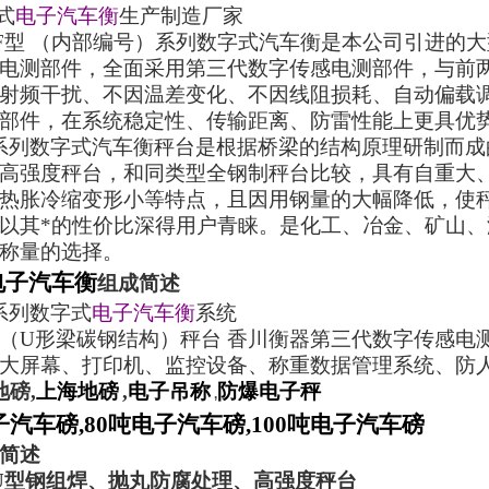
式
电子汽车衡
生产制造厂家
F
型
（
内部编号
）
系列数字式汽车衡是本公司引进的大
电测部件，全面采用第三代数字传感电测部件，与前
射频干扰、不因温差变化、不因线阻损耗、自动偏载
部件，在系统稳定性、传输距离、防雷性能上更具优
系列数字式汽车衡秤台是根据桥梁的结构原理研制而成
高强度秤台，和同类型全钢制秤台比较，具有自重大
热胀冷缩变形小等特点，且因用钢量的大幅降低，使
以其*的性价比深得用户青睐。是化工、冶金、矿山
称量的选择。
电子汽车衡
组成简述
系列数字式
电子汽车衡
系统
（U
形梁碳钢结构
）
秤台 香川衡器第三代数字传感电
大屏幕、打印机、监控设备、称重数据管理系统、防
地磅
,
上海地磅
,
电子吊称
防爆电子秤
,
汽车磅,80吨电子汽车磅,100吨电子汽车磅
简述
U
型钢组焊、抛丸防腐处理、高强度秤台