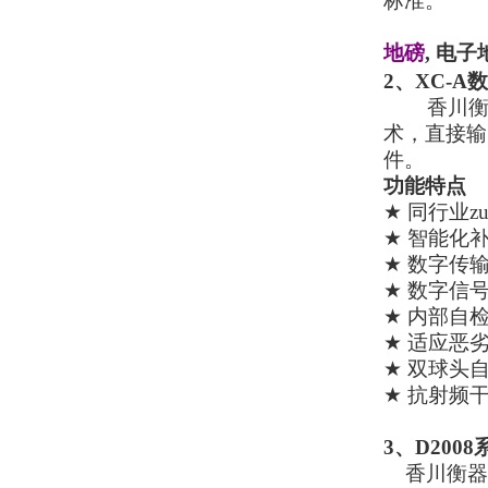
标准。
地磅
,
电子
2
、
XC-A
数
香川
术，直接输
件。
功能特点
★
同行业z
★
智能化补
★
数字传
★
数字信
★
内部自
★
适应恶
★
双球头
★
抗射频
3
、
D2008
香川衡器