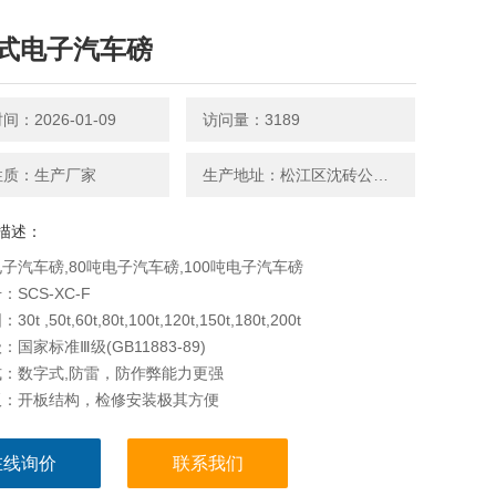
式电子汽车磅
：2026-01-09
访问量：3189
性质：生产厂家
生产地址：松江区沈砖公路5599号
描述：
子汽车磅,80吨电子汽车磅,100吨电子汽车磅
SCS-XC-F
t ,50t,60t,80t,100t,120t,150t,180t,200t
国家标准Ⅲ级(GB11883-89)
：数字式,防雷，防作弊能力更强
板：开板结构，检修安装极其方便
：采用U形冷弯型钢组焊,秤体强度高。
固耐用，表面经喷砂烤漆处理，抗腐性强。
在线询价
联系我们