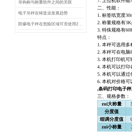
7.
上位机软件能
吊钩称与称重软件之间的关联
二、
性能：
电子吊秤在铸造业发展趋势
1.
标签纸宽度
30
2.
称量规格有
3K
防爆电子秤在危险区域可否使用220V交流电？
3.
特殊规格有
60
特点：
1.
本秤可选用多
2.
本秤可在电脑
3.
本机打印机可
4.
本机可以打印
5.
本机可以通过
6.
本机对价格可
,条码打印电子秤
三、
规格参数：
zui大称量
分度值
细调分度值
zui小称量