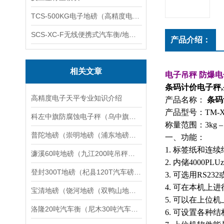
TCS-500KG电子地磅（高精度电子秤）羽绒秤
SCS-XC-F无线便携式汽车衡/地磅/轴重秤/称重仪
产品介绍：
相关文章
电子吊秤
防爆电
条码计价电子秤
高精度电子天平专业知识介绍
产品名称：
条码
产品型号：
TM-
科左中旗防腐蚀电子秤（乌中旗隔爆桌秤（阿城防粉尘电子秤维修
称量范围：
3kg –
普陀地磅（崇明地磅（浦东地磅维修
一、
功能：
1.
标签纸和连续
濂溪60吨地磅（九江200吨吊秤（黄浦轨道衡器）湖口100T汽车衡维修
2.
内储
4000PLU
登封300T地磅（杞县120T汽车磅）江汉汽车衡修理
3.
可选用
RS232
4.
可在本机上进
宝清地磅（饶河地磅（双鸭山地磅（宝山地磅）集贤地磅）友谊地磅维修
5.
可以在上位机
洛隆20吨汽车衡（尼木30吨汽车衡）南木林汽车衡维修
6.
可设置各种结