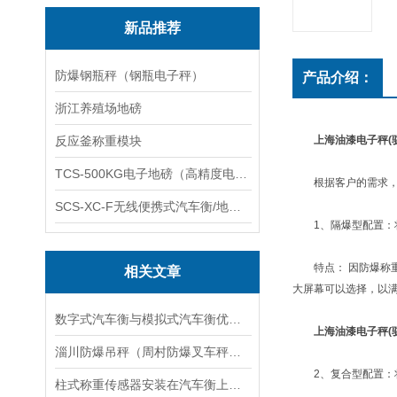
新品推荐
防爆钢瓶秤（钢瓶电子秤）
产品介绍：
浙江养殖场地磅
反应釜称重模块
上海油漆电子秤(
TCS-500KG电子地磅（高精度电子秤）羽绒秤
根据客户的需求，
SCS-XC-F无线便携式汽车衡/地磅/轴重秤/称重仪
1、隔爆型配置：将
特点： 因防爆称重
相关文章
大屏幕可以选择，以
数字式汽车衡与模拟式汽车衡优势对比
上海油漆电子秤(
淄川防爆吊秤（周村防爆叉车秤）博山防爆钢瓶称维修
2、复合型配置：将
柱式称重传感器安装在汽车衡上为何会产生旋转现象？