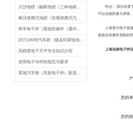
川沙地磅（颛桥地磅（三林地磅维修
特点： 因仪表置于
可以连接防爆大屏幕
枫泾便携式地磅（张堰便携式汽车衡）南翔便携式汽车衡维修
上海香川电子衡器有
和孚电子秤（善琏防爆秤（通州称重模块）如东电子秤）海门防爆秤维修
衡器在有爆炸危险的环
武穴180吨汽车磅（随县防腐蚀地磅）孝昌100T地磅维修
上海油漆电子秤(
高精度电子天平专业知识介绍
使用电子吊秤的规范与要求
霍城汽车衡（巩留电子秤）新源防爆秤）裕民无人值守地磅维修
您的
您的