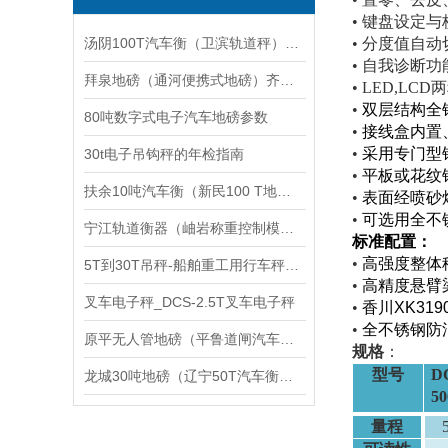
•
键盘设定与
汤阴100T汽车衡（卫滨轨道秤）舞阳100吨地磅维修
•
分度值自动
•
自我诊断功
拜泉地磅（通河便携式地磅）齐齐哈尔汽车衡）延寿便携式汽车衡维修
• LED,LCD
两
•
双层结构全
80吨数字式电子汽车地磅参数
•
接线盒内置
•
采用专门型
30t电子吊钩秤的年检指南
•
平板或花纹
扶余10吨汽车衡（新民100 T地磅）安图5T吊秤维修
•
表面经喷砂
•
可选用全不
宁江轨道衡器（岫岩称重控制模块）吉林防爆称重模块维修
标准配置：
•
高强度整体
5T到30T吊秤-船舶重工用行车秤定制
•
高精度悬臂
叉车电子秤_DCS-2.5T叉车电子秤
•
香川
XK319
•
全不锈钢防
原平无人管地磅（平鲁道闸汽车衡）山阴轨道秤）文水地磅维修
规格
：
型号
D
龙城30吨地磅（辽宁50T汽车衡）振兴20吨吊秤维修
50
量程