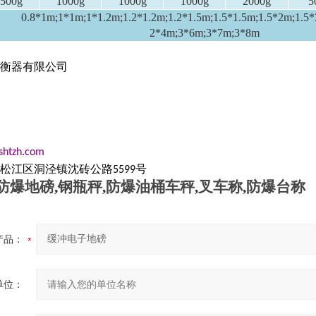
500g
1000g
1000g
1000g
2000g
5
0.8*1m;1*1m;1*1.2m;1.2*1.2m;1.2*1.5m;1.5*1.5m;1.5*2m;1.5
2*4m;3*6m;3*7m;3*8m
衡器有限公司
shtzh.com
松江区洞泾镇沈砖公路
号
5599
防爆地磅
,
钢瓶秤
,
防爆油桶车秤
,
叉车称
,
防爆台称
产品：
单位：