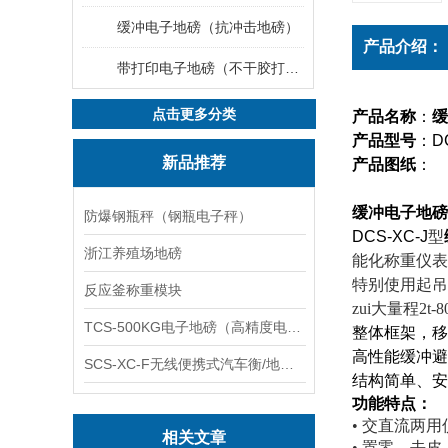
缓冲电子地磅（抗冲击地磅）
产品介绍：
带打印电子地磅（不干胶打印电子地磅）
点击更多分类
产品名称
：
缓
产品型号
：
D
新品推荐
产品图纸
：
缓冲电子地磅
防爆钢瓶秤（钢瓶电子秤）
DCS-XC-J
型
浙江养殖场地磅
能化称重仪表
特别使用起吊
反应釜称重模块
zui大量程
2t-8
TCS-500KG电子地磅（高精度电子秤）羽绒秤
整体框架，移
高性能缓冲避
SCS-XC-F无线便携式汽车衡/地磅/轴重秤/称重仪
结构简单、安
功能特点：
•
交直流两用
相关文章
•
置零、去皮