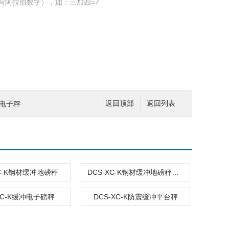
写阿拉伯数字），如：三加四=7
车电子秤
返回顶部
返回列表
XC-K钢材缓冲地磅秤
DCS-XC-K钢材缓冲地磅秤（5吨地磅多少钱）
XC-K缓冲电子磅秤
DCS-XC-K防震缓冲平台秤