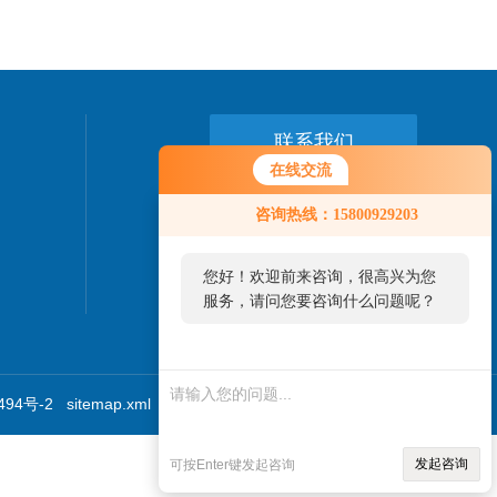
联系我们
在线交流
24小时热线：
您好！欢迎前来咨询，很高兴为您
咨询热线：15800929203
服务，请问您要咨询什么问题呢？
15800929203
您好，看您停留很久了，是否找到
了需求产品，您可以直接在线与我
联系！
94号-2
sitemap.xml
技术支持：
食品机械设备网
管理登陆
发起咨询
可按Enter键发起咨询