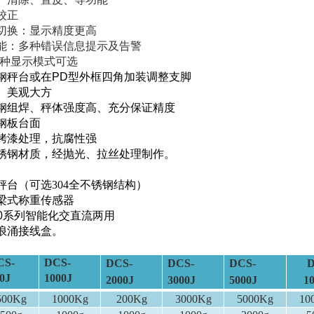
校正
切换：显示精度更高
能：多种错误信息提示及告警
种显示模式可选
钢秤台或在
PD
型外框四角加装调整支脚
、美观大方
钢组焊、秤体强度高、充分保证精度
钢板台面
烤漆处理，抗腐性强
锈钢材质，经抛光、拉丝处理制作。
秤台（可选
304
全不锈钢结构）
梁式称重传感器
0
系列智能化交直流两用
浪涌接线盒。
CS-
DCS-
DCS-
DCS-
DCS-
D
0J
1000J
2000J
3000J
5000J
1
500Kg
1000Kg
200Kg
3000Kg
5000Kg
10