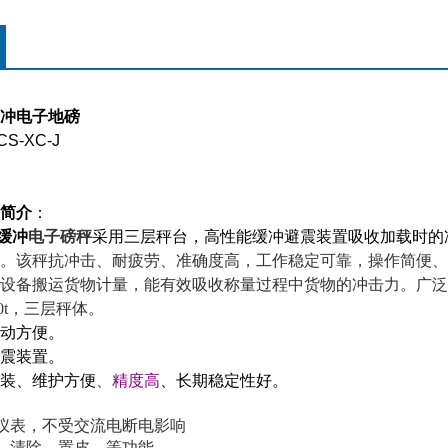
冲电子地磅
CS-XC-J
简介
：
缓冲
电子
磅
秤
采用三层秤台，高性能缓冲避震装置吸收加载时的
。该秤抗冲击、耐疲劳、准确度高，工作稳定可靠，操作简便、
设备搬运货物计量，能有效吸收称量过程中货物的冲击力。广泛
0t
，三层秤体。
动方便。
震装置。
装、维护方便
、精度高
、长期稳定性好。
仪表，不受交流电断电影响
、清除、置皮、等功能