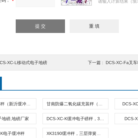
证码：
请输入计算结果（填
CS-XC-L移动式电子地磅
下一篇 :
DCS-XC-Fa叉
邳州防爆叉车秤（新沂缓冲秤）安徽过磅秤
甘南防爆二氧化碳充装秤（陇南隔爆电子称）青海缓冲地磅
DCS-
子地磅,地磅厂家
DCS-XC-K缓冲电子磅秤，3吨电子地磅，不锈钢电子地磅
DCS-
C-K电子缓冲秤
XK3190缓冲秤，三层弹簧缓冲秤，双层电子缓冲称，电子地磅