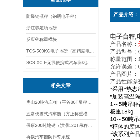
产品介绍：
防爆钢瓶秤（钢瓶电子秤）
浙江养殖场地磅
电子台秤
,
反应釜称重模块
产品名称：
TCS-500KG电子地磅（高精度电子秤）羽绒秤
产品型号：O
称量范围：1T 2
SCS-XC-F无线便携式汽车衡/地磅/轴重秤/称重仪
允许误差：0.2k
产品
图片：
产品
性能参
相关文章
*
采用*热态
*
加装高温
房山20吨汽车衡（平谷80T吊秤）赵县30T地磅）裕华无人值守地磅维修
1
～
5
吨吊秤
板重
18kg
。
五常便携式汽车衡（方正称重模块）察哈尔右翼后旗地磅维修
10
～
50
吨吊
保康200吨地磅（洪湖120T吊秤）枣阳50T汽车衡参数设置（标定方法
*
秤体的腔
*
该系列产
再谈汽车衡防作弊系统