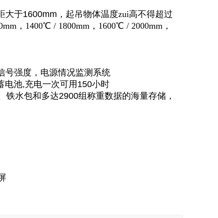
距大于
1600mm
，起吊物体温度zui高不得超过
m，1400℃ / 1800mm，1600℃ / 2000mm，
信号强度，电源情况监测系统
蓄电池
,
充电一次可用
150
小时
、铁水包和多达
2900
组称重数据的海量存储，
屏