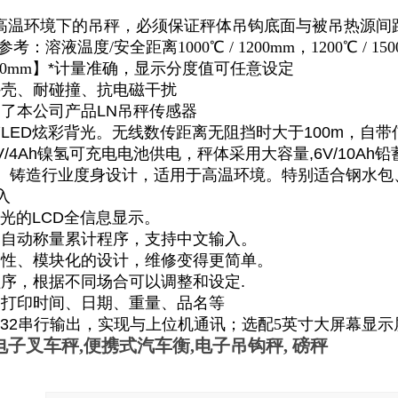
高温环境下的吊秤，必须保证秤体吊钩底面与被吊热源间
参考：溶液温度/安全距离1000℃ / 1200mm，1200℃ / 1500m
200mm】
*
计量准确，显示分度值可任意设定
外壳、耐碰撞、抗电磁干扰
用了本公司产品
LN
吊秤传感器
带
LED
炫彩背光。无线数传距离无阻挡时大于
100m
，自带
V/4Ah
镍氢可充电电池供电，秤体采用大容量
,6V/10Ah
铅
、铸造行业度身设计，适用于高温环境。特别适合钢水包
入
光的
LCD
全信息显示。
吊自动称量累计程序，支持中文输入。
换性、模块化的设计，维修变得更简单。
程序，根据不同场合可以调整和设定
.
文打印时间、日期、重量、品名等
32
串行输出，实现与上位机通讯；选配5英寸大屏幕显示
电子叉车秤
,
便携式汽车衡
,
电子吊钩秤
,
磅秤