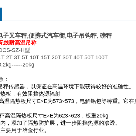
电子叉车秤
,
便携式汽车衡
,
电子吊钩秤
,
磅秤
无线耐高温吊称
CS-SZ-H型
T 3T 5T 10T 15T 20T 30T 40T 50T 100T
g------20kg
数：
吊秤传感器，以保证在高温环境下能获得较好的准确性。
隔热板，有效阻挡热源辐射。
高温隔热板尺寸
E
×
E
为
573
×
573
，电解铝包等称重。它在
秤高温隔热板尺寸
E
×
E
为
623
×
623
，板重
20kg
。
体内，添加了隔热防护层，进一步阻挡热源的渗透。
品主要用于冶金行业。