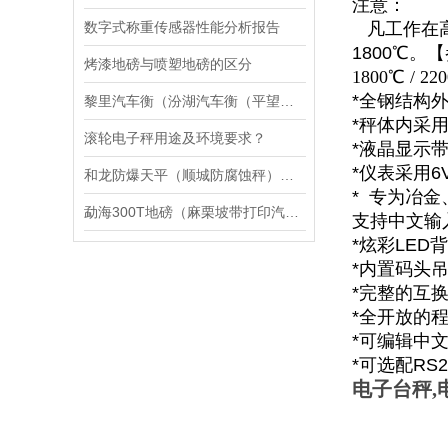
注意：
数字式称重传感器性能分析报告
凡工作在
1800
℃。
【
烤漆地磅与喷塑地磅的区分
1800℃ / 2
*
全钢结构
黎里汽车衡（汾湖汽车衡（平望汽车衡）盛泽汽车衡）常熟汽车衡维修
*
秤体内采
滚轮电子秤用途及环境要求？
*
液晶显示
*
仪表采用
6
和龙防爆天平（顺城防腐蚀秤）白山隔爆吊秤维修
*
专为冶金
勐海300T地磅（麻栗坡带打印汽车磅）武定50T汽车衡维修
支持中文输
*
炫彩
LED
背
*
内置码头
*
完整的互
*
全开放的
*
可编辑中
*
可选配
RS2
电子台秤
,