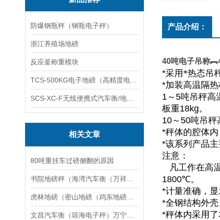
防爆钢瓶秤（钢瓶电子秤）
产品介绍：
浙江养殖场地磅
40吨电子吊称︻
反应釜称重模块
*
采用*热态吊
TCS-500KG电子地磅（高精度电子秤）羽绒秤
*
加装高温隔热
1
～
5
吨吊秤高
SCS-XC-F无线便携式汽车衡/地磅/轴重秤/称重仪
板重
18kg
。
10
～
50
吨吊秤
*
秤体的腔体内
相关文章
*
该系列产品主
注意：
80吨重挂车过磅侧翻的原因
凡工作在高
1800
℃。
书院地磅秤（海湾汽车衡（万祥缓冲秤应用领域
*
计量准确，显
虎林地磅（密山地磅（鸡东地磅（梨树地磅）城子河地磅）麻山地磅维修
*
全钢结构外壳
*
秤体内采用了
文昌汽车衡（琼海电子秤）万宁防爆秤）临高便携式地磅维修