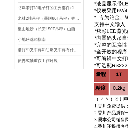
*
液晶显示带
L
防爆带打印电子秤的主要部件和维护保养方法
*
仪表采用
6V/
*
专为冶金、
米林2吨吊秤（墨脱80T吊秤）察隅30吨吊秤维修
支持中文输入
稷山地磅（长安150T吊秤）山西100T地磅）渭南200吨汽车衡维修
*
炫彩
LED
背光
*
内置码头吊自
小地磅选购指南
*
完整的互换性
带打印叉车秤和防爆叉车秤有什么区别
*
全开放的程序
*
可编辑中文打
便携式轴重仪工作环境
*
可选配
RS232
量程
1T
精度
0.2kg
（ ^_^ ）香
1.香川免费提
2.香川产品质保
3.属本公司销
4.香川还提供