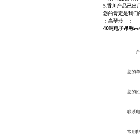
5.香川产品已
您的肯定是我们
：高翠玲 ： 客服 ：
40吨电子吊称︻
您的
您的
联系
常用