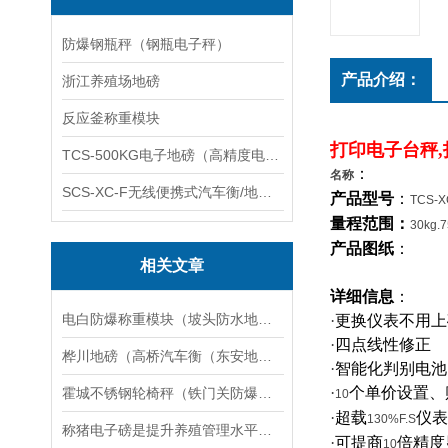
防爆钢瓶秤（钢瓶电子秤）
产品介绍：
浙江养殖场地磅
反应釜称重模块
打印电子台秤,
TCS-500KG电子地磅（高精度电子秤）羽绒秤
：
名称
SCS-XC-F无线便携式汽车衡/地磅/轴重秤/称重仪
产品型号
：
TCS-X
量程范围：
30kg.7
产品图纸
：
相关文章
详细信息
：
电白防爆称重模块（坡头防水地磅）龙门电子防爆吊秤）惠城防爆电子磅秤维修
·
更换仪表不用上
·
四点线性修正
桦川地磅（高桥汽车衡（东安地磅（唐镇汽车衡）呼兰地磅维修
·
智能化判别电池
·
个单价设置、
霍城不锈钢轮椅秤（铁门关防爆电子地磅）图木舒克电子隔爆称维修
10
·
超载
仪表
130%F.S
称猪电子磅是提升养殖管理水平的智能设备
·
可提商
倍精度
10