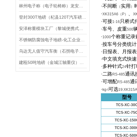
林州电子称（电子轮椅称）龙安轮椅秤维修
·
不间断
实用
（
）
·
、
XK315A6（P）
X
登封300T地磅（杞县120T汽车磅）江汉汽车衡修理
·
可接
只桥式
1-16
安泽称重模块工厂（黎城便携式汽车衡）乡宁叉车秤报价）高平衡器修理
·
车号、皮重
500
·
个称重记录
1000
不锈钢防腐蚀电子地磅-化工企业电子秤
·
按车号分类统计
乌达无人值守汽车衡（石拐电子汽车衡）东河电子地磅维修
·
日报表、月报表
·
中文填充式快速
建瓯50吨地磅（金城江轴重仪）凭祥30吨吊秤）福鼎120T汽车衡维修
·
多种针式
针打
24
·
二路
通讯
RS-485
·
可增配
通
RS-485
·
可选
kg-t
19.XK31
型号
TCS-XC-30
TCS-XC-75
TCS-XC-150
TCS-XC-300
TCS-XC-500