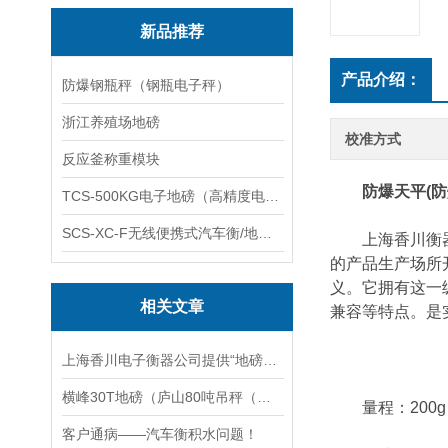
新品推荐
产品介绍：
防爆钢瓶秤（钢瓶电子秤）
浙江养殖场地磅
校准方式
反应釜称重模块
防爆天平(
TCS-500KG电子地磅（高精度电子秤）羽绒秤
SCS-XC-F无线便携式汽车衡/地磅/轴重秤/称重仪
上海香川衡器为
的产品生产场所
义。它拥有这一
相关文章
兼容等特点。是
上海香川电子衡器公司提供“地磅维修“一条龙服务
横峰30T地磅（庐山80吨吊秤（吉安便携式地磅秤）宜丰10吨汽车衡维修
量程：200g
客户通病——汽车衡积水问题！