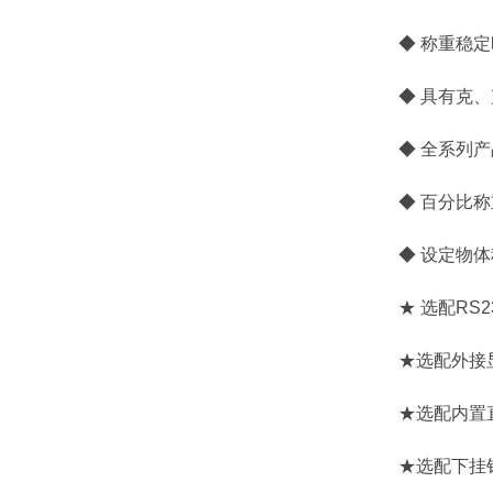
◆ 称重稳定时间
◆ 具有克、
◆ 全系列产
◆ 百分比称
◆ 设定物体
★ 选配RS23
★选配外接
★选配内置直
★选配下挂钩