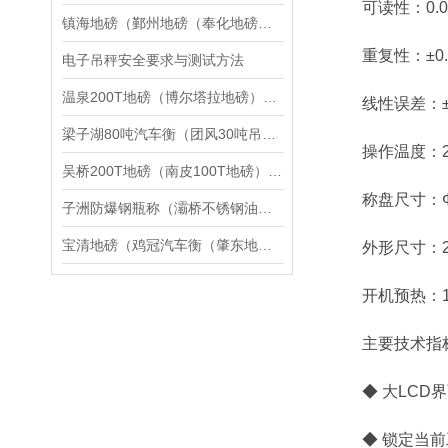
可读性：0.00
镇海地磅（鄞州地磅（奉化地磅维修
重复性：±0.0
电子吊秤安全要求与测试方法
温泉200T地磅（博尔塔拉地磅）新市10吨汽车衡）玛纳斯20T吊秤维修
线性误差：±0.
梁子湖80吨汽车衡（团风30吨吊秤）云梦200T地磅维修
操作温度：20±
吴桥200T地磅（南皮100T地磅）肃宁50T地磅维修
称盘尺寸：Φ
子洲防爆钢瓶称（灞桥不锈钢油桶秤）永济吊秤）洛川隔爆钢瓶秤维修
宝清地磅（鸡冠汽车衡（肇东地磅（安达汽车衡）新兴地磅）茄子河汽车衡维修
外形尺寸：270
开机预热：10
主要技术指
◆ 大LCD界
◆ 锁定当前工