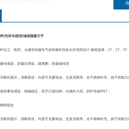
秤(凭祥吊磅)防城港隔爆天平
工、医药、仓储等有爆性气体和爆炸性粉尖环境而设计.量程选择：1T、2T、3T
传感器，防爆仪表箱，隔离删，防爆饶线管
D数码显示，清晰易读，内置可充蓄电池，交直流两用，全不锈钢外壳。搞干扰能力
称重传感器，精确稳定，双平行梁结构，抗侧向力强。防护等级IP67；
钢接线盒
D数码显示，清晰易读，内置可充蓄电池，交直流两用，全不锈钢外壳。搞干扰能力