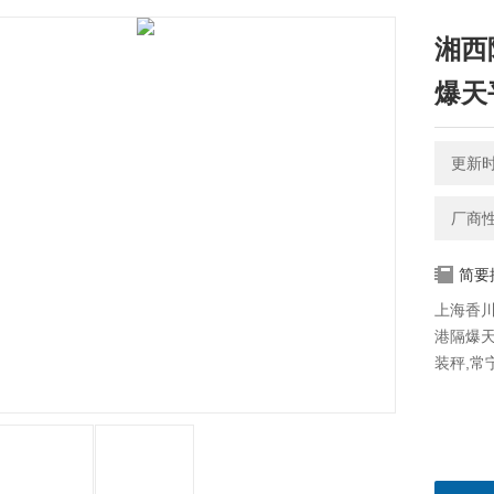
湘西
爆天
更新时间
厂商
简要
上海香
港隔爆
装秤,