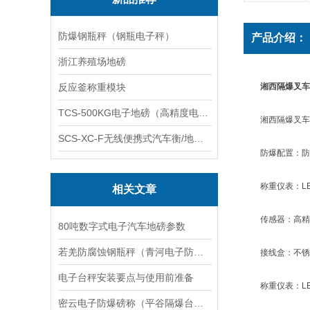
防爆钢瓶秤（钢瓶电子秤）
产品介绍：
浙江养殖场地磅
反应釜称重模块
湘西隔爆叉车
TCS-500KG电子地磅（高精度电子秤）羽绒秤
湘西隔爆叉车秤化
SCS-XC-F无线便携式汽车衡/地磅/轴重秤/称重仪
防爆配置：防爆
称重仪表：LE
相关文章
传感器：高精度
80吨数字式电子汽车地磅参数
若羌防腐蚀钢瓶秤（青河电子防爆磅秤）吉木乃隔爆电子台秤维修
接线盒：不锈
电子台秤安装要点与使用前准备
称重仪表：LE
密云电子防爆磅称（平谷隔爆台秤）昌平隔爆桌称维修