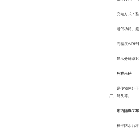
充电方式：整机
超低功耗、超长待
高精度A/D转
显示分辨率1000
凭祥吊磅
是使物体处于悬
厂、码头等。
湘西隔爆叉车
桂平防水台秤 文