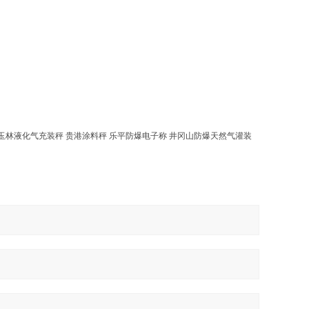
林液化气充装秤 贵港涂料秤 乐平防爆电子称 井冈山防爆天然气灌装