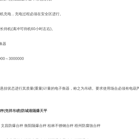
充电，充电过程必须在安全区进行。
机(满冲可待机60小时左右)。
换器
～3000000
挂状态进行其质量(重量)计量的电子衡器，称之为吊磅。要求使用场合必须有电葫
秤(凭祥吊磅)防城港隔爆天平
昌防爆台秤 衡阳隔爆台秤 桂林不锈钢台秤 梧州防腐蚀台秤