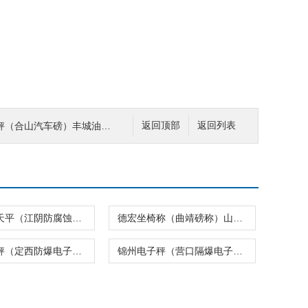
（合山汽车磅）丰城油桶秤
返回顶部
返回列表
无锡隔爆天平（江阴防腐蚀地磅）马鞍山防爆秤
德宏坐椅称（曲靖磅称）山东隔爆天平
昆玉隔爆秤（定西防爆电子天平）海东二氧化碳充装秤
锦州电子秤（营口隔爆电子台秤）阜新隔爆电子天平