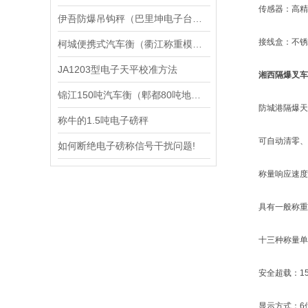
传感器：高精度
伊吾防爆吊钩秤（巴里坤电子台秤）伽师隔爆钢瓶称维修
接线盒：不锈
柯城便携式汽车衡（衢江称重模块）仙居便携式地磅维修
JA1203型电子天平校准方法
湘西隔爆叉车
锦江150吨汽车衡（郫都80吨地磅）*汽车衡维修
防城港隔爆天平称量从
称牛的1.5吨电子磅秤
可自动清零、自
如何断绝电子磅称信号干扰问题!
称量响应速度快
具有一般称重与
十三种称量单
安全超载：150
显示方式：6位