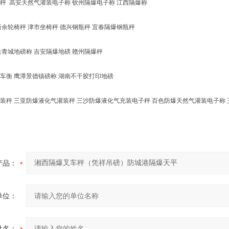
高安天然气灌装电子称 钦州隔爆电子称 江西隔爆称
轮椅秤 津市坐椅秤 德兴钢瓶秤 宜春隔爆钢瓶秤
城地磅称 吉安隔爆地磅 赣州隔爆秤
衡 鹰潭景德镇磅称 湖南不干胶打印地磅
 三亚防爆液化气灌装秤 三沙防爆液化气充装电子秤 百色防爆天然气灌装电子称 玉
产品：
单位：
姓名：