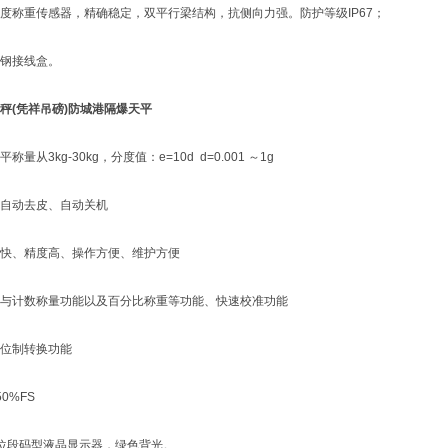
称重传感器，精确稳定，双平行梁结构，抗侧向力强。防护等级IP67；
钢接线盒。
秤(凭祥吊磅)防城港隔爆天平
3kg-30kg，分度值：e=10d d=0.001 ～1g
动去皮、自动关机
、精度高、操作方便、维护方便
计数称量功能以及百分比称重等功能、快速校准功能
位制转换功能
%FS
段码型液晶显示器，绿色背光。