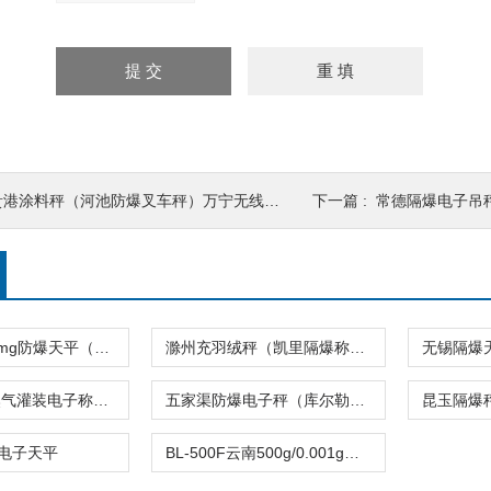
贵港涂料秤（河池防爆叉车秤）万宁无线吊秤
下一篇 :
常德隔爆电子吊秤
EX-200g/0.1mg防爆天平（防炸电子秤）隔爆电子称
滁州充羽绒秤（凯里隔爆称）遵义防爆电子天平
朔州防爆天然气灌装电子称（宜宾带打印吊秤）潼南防爆天平
五家渠防爆电子秤（库尔勒不锈钢地磅）吐鲁番隔爆电子天平
电子天平
BL-500F云南500g/0.001g电子天平价钱