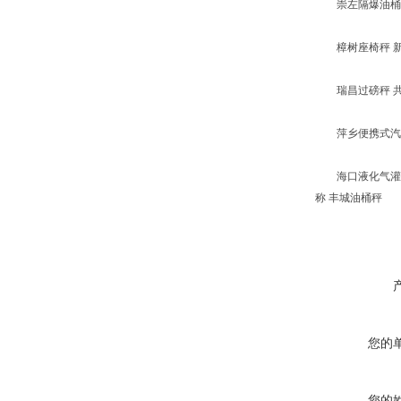
崇左隔爆油桶秤 
樟树座椅秤 新余
瑞昌过磅秤 共青
萍乡便携式汽车
海口液化气灌装秤
称 丰城油桶秤
您的
您的