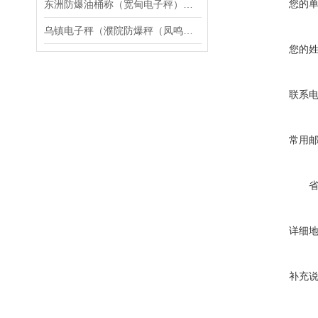
您的
东洲防爆油桶称（宽甸电子秤）辽阳隔爆电子磅秤维修
乌镇电子秤（濮院防爆秤（凤鸣汽车衡）崇福便携式汽车衡）龙翔地磅维修
您的
联系
常用
详细
补充