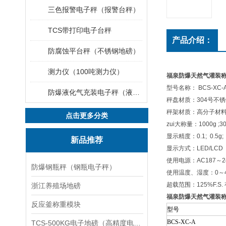
三色报警电子秤（报警台秤）
TCS带打印电子台秤
产品介绍：
防腐蚀平台秤（不锈钢地磅）
测力仪（100吨测力仪）
福泉防爆天然气灌装
型号名称： BCS-XC-A
防爆液化气充装电子秤（液化气灌装秤）
秤盘材质：304号不
秤架材质：高分子材
点击更多分类
zui大称量：1000g ;3
显示精度：0.1; 0.5g;
新品推荐
显示方式：LED/LCD
使用电源：AC187～2
防爆钢瓶秤（钢瓶电子秤）
使用温度、湿度：0～40
超载范围：125%F.S.
浙江养殖场地磅
福泉防爆天然气灌装
反应釜称重模块
型号
BCS-XC-A
TCS-500KG电子地磅（高精度电子秤）羽绒秤