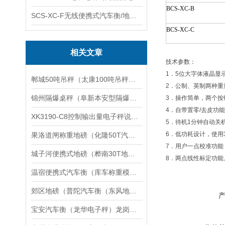
BCS-XC-B
SCS-XC-F无线便携式汽车衡/地磅/轴重秤/称重仪
BCS-XC-C
相关文章
技术参数：
1．5位大字体液晶显
郸城50吨吊秤（太康100吨吊秤）睢阳200吨吊秤维修
2．公制、英制两种重量
锦州隔爆桌秤（阜新本安型隔爆秤）宏伟电子秤维修
3．操作简单，两个
4．自带置零/去皮功
XK3190-C8控制输出量电子秤说明书
5．待机1分钟自动关
6．低功耗设计，使用
果洛道闸称重地磅（化隆50T汽车衡）固原80T地磅）汉中30T吊秤维修
7．用户一点校准功能
城子河便携式地磅（桦南30T地磅）鸡东20吨汽车衡）富裕60T吊秤维修
8．两点线性标定功
温宿便携式汽车衡（库车称重模块）温泉无人值守地磅维修
郊区地磅（普陀汽车衡（东风地磅）静安汽车衡）木兰地磅维修
宝安汽车衡（龙华电子秤）龙岗防爆秤）荔湾便携式地磅维修