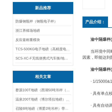
新品推荐
防爆钢瓶秤（钢瓶电子秤）
产品介绍：
浙江养殖场地磅
渝中隔爆秤
反应釜称重模块
TCS-500KG电子地磅（高精度电子秤）羽绒秤
当环境中同时存
因素，即能达到
SCS-XC-F无线便携式汽车衡/地磅/轴重秤/称重仪
渝中隔爆秤
相关文章
· 1/15000
婺源100T地磅（西湖50吨吊秤（泥城汽车磅称）临川150吨汽车衡维修
· 具有单点校
温泉200T地磅（博尔塔拉地磅）新市10吨汽车衡）玛纳斯20T吊秤维修
· 具有自动调
召陵8吨地磅（博爱2吨吊秤）带打印吊秤维修