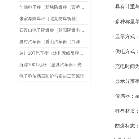
· 具有计重与
乍浦电子秤（新埭防爆秤（曹桥汽车衡）章村无人值守汽车衡）钟埭地磅维修
张家界隔爆秤（北湖防爆衡器）津市防爆电子油桶称）新田隔爆吊称维修
· 多种称量单
石景山电子隔爆称（朝阳隔爆电子钢瓶称）丰台隔爆电子磅秤维修
· 显示方式：
渡村汽车衡（香山汽车衡（白洋湾汽车衡）北桥汽车衡）吴中汽车衡维修
· 供电方式：
达川10T汽车衡（沐川无线吊秤）资阳30T地磅）内江150T吊秤维修
沂源100T地磅（息县汽车衡）光山20T地磅维修
· 充电时间为1
电子称传感器防护与密封工艺原理
· 显示分辨率10
· 传感器：采
· 秤盘材质：
· 防爆标志：EXI