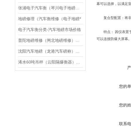
幕可以选择，以满足
张浦电子汽车衡（琴川电子地磅）千灯无人值守汽车衡维修
复合型配置：将非防
地磅修理（汽车衡维修（电子地磅*
电子汽车衡分类-汽车地磅市场价格
特点： 因仪表置于
可以连接防爆大屏幕
普陀地磅维修（闸北地磅维修）松江地磅维修
沈阳汽车地磅（龙港汽车磅称）迁西无线便携式汽车磅维修
浠水60吨吊秤（云阳隔爆衡器）老河口120T汽车衡维修
您的
您的
联系