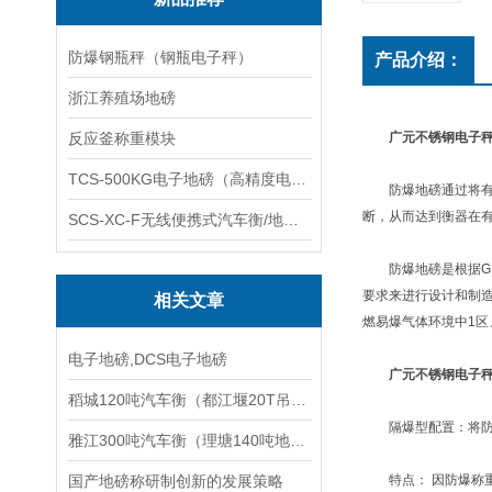
防爆钢瓶秤（钢瓶电子秤）
产品介绍：
浙江养殖场地磅
反应釜称重模块
广元不锈钢电子秤
TCS-500KG电子地磅（高精度电子秤）羽绒秤
防爆地磅通过将有关
断，从而达到衡器在
SCS-XC-F无线便携式汽车衡/地磅/轴重秤/称重仪
防爆地磅是根据GB38
要求来进行设计和制造
相关文章
燃易爆气体环境中1区
电子地磅,DCS电子地磅
广元不锈钢电子秤
稻城120吨汽车衡（都江堰20T吊秤）石屏汽车衡（宝兴200T地磅维修
隔爆型配置：将防爆
雅江300吨汽车衡（理塘140吨地磅）通江15T汽车磅维修
国产地磅称研制创新的发展策略
特点： 因防爆称重