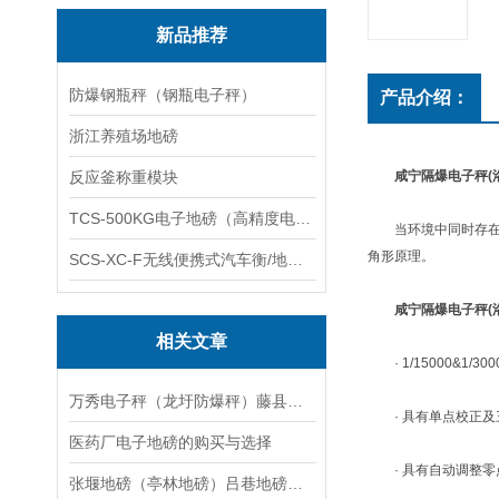
新品推荐
防爆钢瓶秤（钢瓶电子秤）
产品介绍：
浙江养殖场地磅
反应釜称重模块
咸宁隔爆电子秤(
TCS-500KG电子地磅（高精度电子秤）羽绒秤
当环境中同时存在氧
角形原理。
SCS-XC-F无线便携式汽车衡/地磅/轴重秤/称重仪
咸宁隔爆电子秤(
相关文章
· 1/15000&1
万秀电子秤（龙圩防爆秤）藤县电子汽车衡）秀峰称重模块维修
· 具有单点校正及
医药厂电子地磅的购买与选择
· 具有自动调整零
张堰地磅（亭林地磅）吕巷地磅（廊下地磅）卫镇地磅）漕泾地磅维修