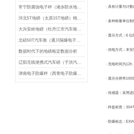
常宁防腐蚀电子秤（湘乡防水地磅）沅江不锈钢地磅应用领域
· 具有计重与计数
河北5T地磅（太原15T地磅）桃城1T地磅维修
· 多种称量单位制
大兴安岭地磅（牡丹江市汽车衡）的购买与选择
· 显示方式：6 位
北碚50T汽车衡（通川隔爆电子地磅）洪雅50T汽车磅维修
· 供电方式：本安
数据时代下的地磅检定数据分析
辽阳无线便携式汽车磅（于洪汽车磅秤）辽阳便携式过磅秤维修
· 充电时间为12h，
津南电子防爆秤（西青电子防爆台称）东丽电子防爆天平维修
· 显示分辨率1000~
· 传感器：采用进
· 秤盘材质：304
· 防爆标志：EXIA I