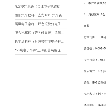
2，本仪表就爆炸性
永定80T地磅（台江电子轨道衡）邵武100吨吊秤）霞浦20T汽车衡维修
3，典型应用场合：
德阳汽车磅秤（宜宾100T汽车衡）雁江5T地磅（资中15T吊秤维修
隔爆电子桌秤（双色报警灯电子秤）防腐蚀台秤维修
参数
肥乡汽车磅（蔚县轴重仪）承德便携式轴重仪维修
称量范围：100kg~
长宁涂料秤（月浦带打印电子秤（安亭座椅秤维修
分度值：0.001~5
“50吨电子吊秤”上海衡器展展现
安全超载：150%
显示方式：6位段码
选配：E0711隔
充电方式：拆下电
待机时间：满冲可待