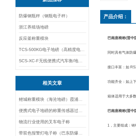
防爆钢瓶秤（钢瓶电子秤）
产品介绍：
浙江养殖场地磅
反应釜称重模块
巴南座椅称(晋中
TCS-500KG电子地磅（高精度电子秤）羽绒秤
同时具有气体防爆
SCS-XC-F无线便携式汽车衡/地磅/轴重秤/称重仪
接口丰富：如 RS2
功能齐全：如上下限
相关文章
箱体适用于大多数仪表
鲤城称重模块（海沧地磅）霞浦汽车衡）江干防爆秤维修
便携式电子地磅的称重传感器过载保护与弹性体设计
巴南座椅称(晋中
物流行业使用的叉车电子称
1，主要组成：铸铝秤体
带双色报警灯电子称（巴东防爆称）宜城便携式地磅维修