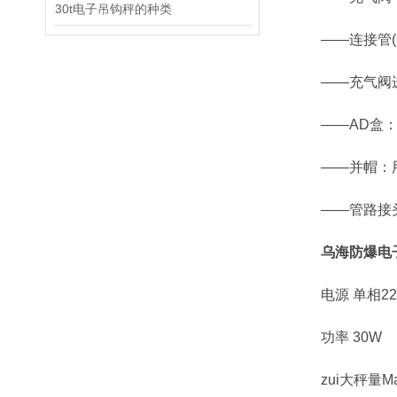
30t电子吊钩秤的种类
——连接管(短
——充气阀
——AD盒：
——并帽：用
——管路接头：
乌海防爆电
电源 单相220
功率 30W
zui大秤量Max