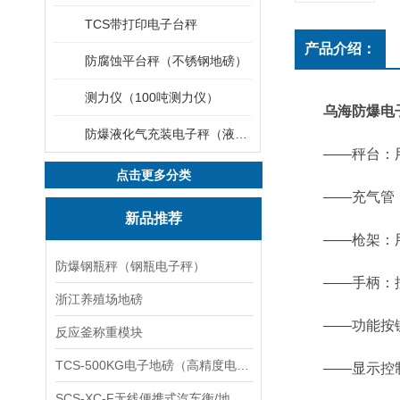
TCS带打印电子台秤
产品介绍：
防腐蚀平台秤（不锈钢地磅）
测力仪（100吨测力仪）
乌海防爆电
防爆液化气充装电子秤（液化气灌装秤）
——秤台：用
点击更多分类
——充气管：
新品推荐
——枪架：用
防爆钢瓶秤（钢瓶电子秤）
——手柄：控
浙江养殖场地磅
——功能按
反应釜称重模块
TCS-500KG电子地磅（高精度电子秤）羽绒秤
——显示控制
SCS-XC-F无线便携式汽车衡/地磅/轴重秤/称重仪