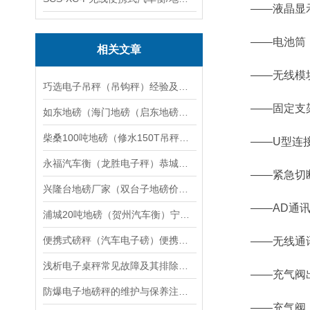
——液晶显示
——电池筒：
相关文章
——无线模块
巧选电子吊秤（吊钩秤）经验及正确操作分享
——固定支架
如东地磅（海门地磅（启东地磅（通州地磅）海安地磅）如皋地磅维修
柴桑100吨地磅（修水150T吊秤（宣桥汽车磅秤）都昌60T汽车衡维修
——U型连接
永福汽车衡（龙胜电子秤）恭城防爆秤）梧州便携式地磅维修
——紧急切断
兴隆台地磅厂家（双台子地磅价格）海州畜牧地磅维修
——AD通讯接
浦城20吨地磅（贺州汽车衡）宁明60吨吊秤）大门山80 T汽车衡维修
便携式磅秤（汽车电子磅）便携式地磅维修
——无线通讯
浅析电子桌秤常见故障及其排除方法
——充气阀
防爆电子地磅秤的维护与保养注意事项
——充气阀：