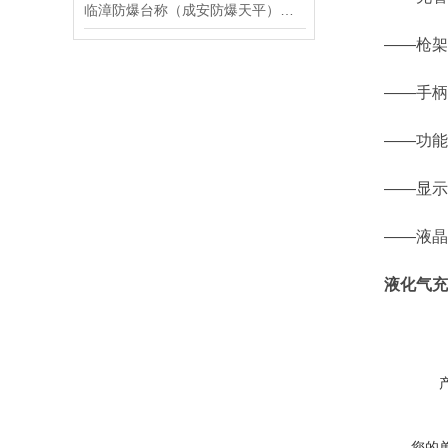
临漳防爆台称（成安防爆天平）大名防爆地磅维修
——枪架：
——手柄：
——功能
——显示控
——液晶显
液化气充
您的