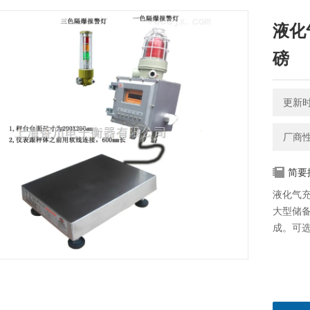
液化
磅
更新时间
厂商
简要
液化气
大型储
成。可