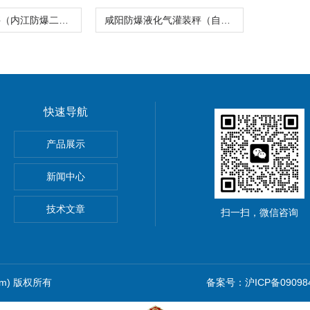
延安充羽绒秤（内江防爆二氧化碳充装秤）吕梁不锈钢地磅
咸阳防爆液化气灌装秤（自贡隔爆电子秤）渭南防爆称
快速导航
5公斤电子秤价钱,15KG电子称报价
产品展示
0公斤电子秤价钱,30KG电子称报价
新闻中心
吊秤、常州10吨行车电子吊秤、金坛15吨电子吊钩秤厂价优惠
技术文章
扫一扫，微信咨询
com) 版权所有
备案号：沪ICP备090984