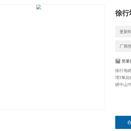
徐行
更新时间
厂商
简要
徐行地
理2氧
磅中山