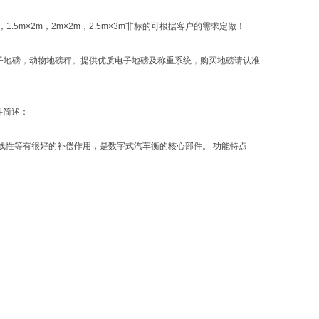
m×1.5m，1.5m×2m，2m×2m，2.5m×3m非标的可根据客户的需求定做！
子地磅，动物地磅秤。提供优质电子地磅及称重系统，购买地磅请认准
件简述：
性等有很好的补偿作用，是数字式汽车衡的核心部件。 功能特点