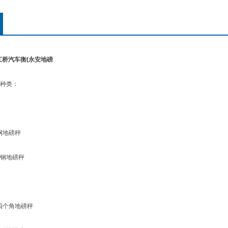
江桥汽车衡(永安地磅
种类：
地磅秤
钢地磅秤
个角地磅秤