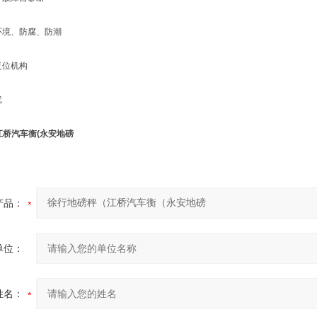
境、防腐、防潮
位机构
扰
江桥汽车衡(永安地磅
产品：
单位：
姓名：