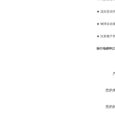
★ 适应恶劣环
★ 钢球自动复
★ 抗射频干
徐行地磅秤(
您的
您的