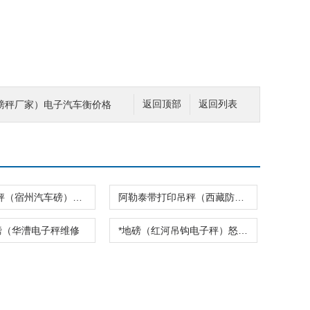
磅秤厂家）电子汽车衡价格
返回顶部
返回列表
句容地磅秤（宿州汽车磅）高邮带打印地磅
阿勒泰带打印吊秤（西藏防爆地磅）同仁汽车地磅
磅（华漕电子秤维修
*地磅（红河吊钩电子秤）怒江叉车电子称