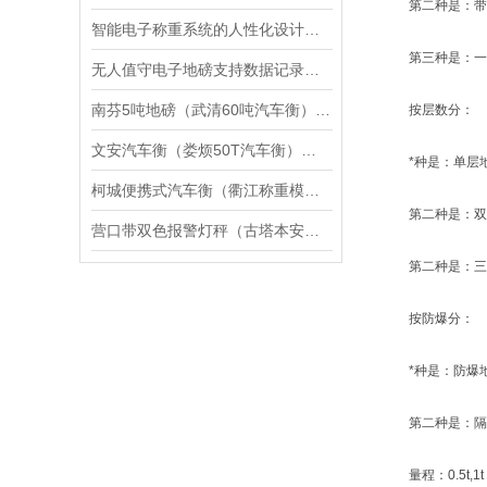
第二种是：带
智能电子称重系统的人性化设计与用户体验优化
第三种是：一
无人值守电子地磅支持数据记录和导出功能
南芬5吨地磅（武清60吨汽车衡）静海50吨吊秤维修
按层数分：
文安汽车衡（娄烦50T汽车衡）大厂汽车磅秤
*种是：单层
柯城便携式汽车衡（衢江称重模块）仙居便携式地磅维修
第二种是：双
营口带双色报警灯秤（古塔本安型防爆电子称）凌河带双色报警灯电子称维修
第二种是：三
按防爆分：
*种是：防爆
第二种是：隔
量程：0.5t,1t，1.