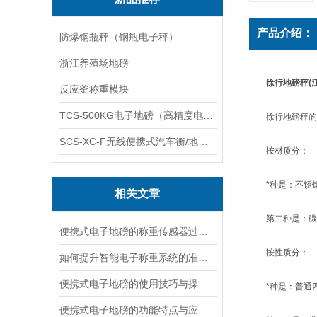
产品介绍：
防爆钢瓶秤（钢瓶电子秤）
浙江养殖场地磅
徐行地磅秤(
反应釜称重模块
TCS-500KG电子地磅（高精度电子秤）羽绒秤
徐行地磅秤的
SCS-XC-F无线便携式汽车衡/地磅/轴重秤/称重仪
按材质分：
*种是：不锈钢
相关文章
第二种是：碳
便携式电子地磅的称重传感器过载保护与弹性体设计
按性质分：
如何提升智能电子称重系统的准确性与稳定性？
便携式电子地磅的使用技巧与操作指南说明
*种是：普通四
便携式电子地磅的功能特点与应用场景