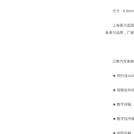
尺寸：0.6m×0.8
上海香川是国内外
备香川品牌，厂家
江桥汽车衡称重
★ 同行业zui
★ 智能化补偿
★ 数字传输，双
★ 数字信号输
★ 内部自检，