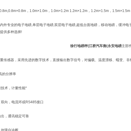
m,0.8m×0.8m，1.0m×1.0m，1.0m×1.2m 1.2m×1.2m，1.2m×1.5m，1.5
专业的电子地磅,单层电子地磅,双层电子地磅,超低台面地磅，移动地磅，缓冲电
提供多种选择!
徐行地磅秤(江桥汽车衡(永安地磅
主部
传感器，采用先进的数字技术，直接输出数字信号，对偏载、温度漂移、蠕变、非线
高的分辨率
技术，计量性能*
向，电流环或RS485接口
出，通讯稳定可靠
故障自诊断