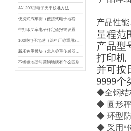
JA1203型电子天平校准方法
便携式汽车衡（便携式电子地磅）现场操作规程
产品性能
带打印叉车电子秤定值报警设置方法
量程范围：60
100吨电子地磅（涂料厂称重用20T汽车磅）3X20米带打印电子汽车衡
产品型号
新乐称重模块（北京称重传感器）赞皇C602控制仪表电子秤维修
打印机
不锈钢地磅与碳钢地磅有什么区别
并可按
999
◆全钢结
◆ 圆形
◆ 环型
◆ 采用