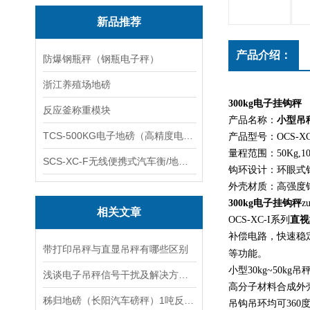
新品推荐
产品介绍：
防爆钢瓶秤（钢瓶电子秤）
浙江养殖场地磅
300kg电子挂钩秤
反应釜称重模块
产品名称：
小型吊
TCS-500KG电子地磅（高精度电子秤）羽绒秤
产品型号：OCS-XC
量程范围：50Kg,100Kg
SCS-XC-F无线便携式汽车衡/地磅/轴重秤/称重仪
钩环设计：环眼式
外壳材质：高强度
300kg电子挂钩秤
相关文章
OCS-XC-I系列
直视
补偿电路，快速稳
带打印吊秤与直显吊秤有哪些区别
等功能。
小型30kg~50kg
浅谈电子吊秤信号干扰及解决方法：
高分子材料合成外
秭归地磅（长阳汽车磅秤）1吨反应釜称重模块维修
吊钩吊环均可360