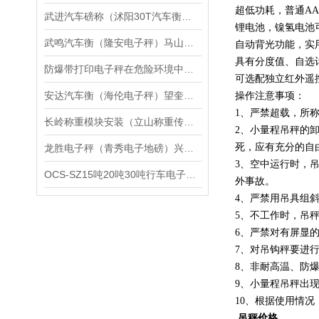
超低功耗，普通A
武进汽车磅称（沭阳30T汽车衡）句容60T地磅）响水10T吊秤维修
锂电池，镍氢电池
武鸣汽车衡（隆安电子秤）马山防爆秤）邕宁地磅维修
自动背光功能，实
具有分度值、自选
防爆带打印电子秤在危险环境中的应用分析
可选配独立红外遥
安达汽车衡（海伦电子秤）望奎防爆秤）孙吴便携式地磅维修
操作注意事项：
1、严禁超载，所称
长岭称重模块安装（立山称重传感器）乾安隔爆钢瓶称维修
2、小量程吊秤的
死，应有充分的自
龙胜电子秤（青秀电子地磅）兴宁电子汽车衡维修
3、空中运行时，
OCS-SZ15吨20吨30吨行车电子吊秤
外事故。
4、严禁用吊具组
5、不工作时，吊
6、严禁对有屏显
7、对吊钩秤要进
8、非耐高温、防
9、小量程吊秤出
10、根据使用情
吊秤价格