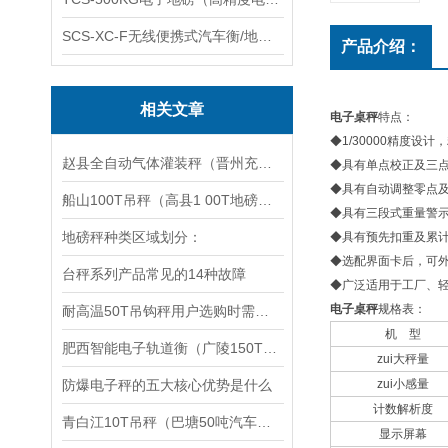
SCS-XC-F无线便携式汽车衡/地磅/轴重秤/称重仪
产品介绍：
相关文章
电子桌秤
特点：
◆1/30000精度设
赵县全自动气体灌装秤（晋州充装供应气体灌装秤）灵寿英展计数桌秤维修
◆具有单点校正及三
◆具有自动调整零点
船山100T吊秤（高县1 00T地磅（犍为吊称）渠县150吨汽车衡维修
◆具有三段式重量警
地磅秤种类区域划分：
◆具有预先扣重及累
◆选配界面卡后，可
台秤系列产品常见的14种故障
◆广泛适用于工厂、
电子桌秤
规格表：
耐高温50T吊钩秤用户选购时需注意的问题
机 型
肥西智能电子轨道衡（广陵150T地磅）兴化60吨汽车衡）淮安80吨吊秤
zui大秤量
防爆电子秤的五大核心优势是什么
zui小感量
计数解析度
青白江10T吊秤（巴塘50吨汽车衡）元阳电子地磅（自贡20T地磅维修
显示屏幕