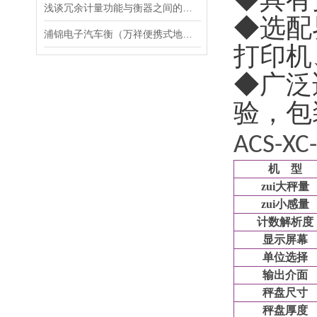
浅谈冗余计量功能与衡器之间的关系
◆选配
浦锦电子汽车衡（万祥便携式地磅）菊园电子秤）泥城无人值守汽车衡维修
打印机
◆广泛
验，包
ACS-XC
机
型
zui大秤量
zui小感量
计数解析度
显示屏幕
单位选择
输出介面
秤盘尺寸
秤盘厚度