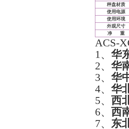
秤盘材质
使用电源
使用环境
外观尺寸
净
重
ACS-X
1
、
华
2
、
华
3
、
华
4
、
华
5
、
西
6
、
西
7
、
东