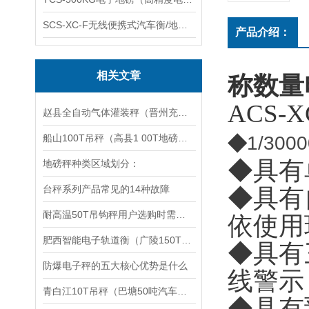
SCS-XC-F无线便携式汽车衡/地磅/轴重秤/称重仪
产品介绍：
相关文章
称数量
ACS-X
赵县全自动气体灌装秤（晋州充装供应气体灌装秤）灵寿英展计数桌秤维修
◆
船山100T吊秤（高县1 00T地磅（犍为吊称）渠县150吨汽车衡维修
1/3000
◆具有
地磅秤种类区域划分：
台秤系列产品常见的14种故障
◆具有
耐高温50T吊钩秤用户选购时需注意的问题
依使用
肥西智能电子轨道衡（广陵150T地磅）兴化60吨汽车衡）淮安80吨吊秤
◆具有
防爆电子秤的五大核心优势是什么
线警示
青白江10T吊秤（巴塘50吨汽车衡）元阳电子地磅（自贡20T地磅维修
◆具有