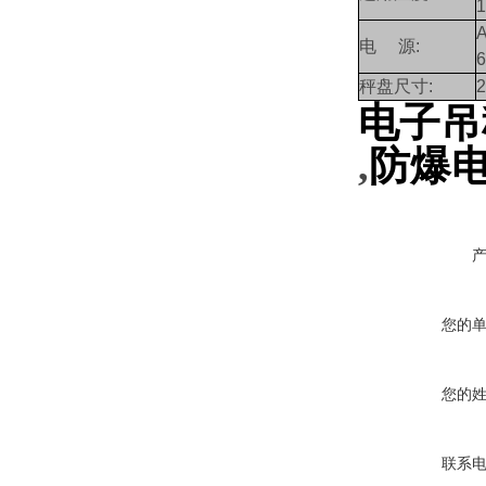
电
源
:
秤盘尺寸
:
电子吊
,
防爆
您的
您的
联系