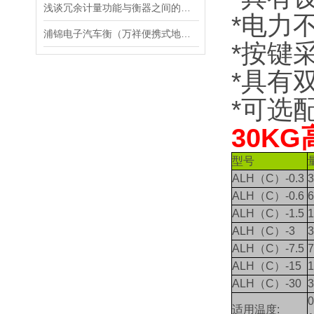
浅谈冗余计量功能与衡器之间的关系
*电力
浦锦电子汽车衡（万祥便携式地磅）菊园电子秤）泥城无人值守汽车衡维修
*按键
*具有
*可选配
30K
型号
ALH（C）-0.3
3
ALH（C）-0.6
6
ALH（C）-1.5
1
ALH（C）-3
3
ALH（C）-7.5
7
ALH（C）-15
1
ALH（C）-30
3
0
适用温度
: