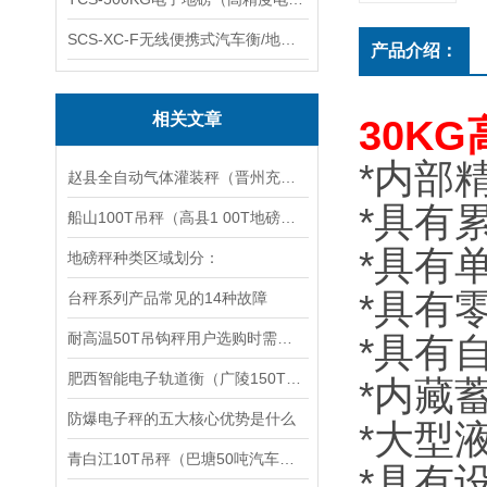
SCS-XC-F无线便携式汽车衡/地磅/轴重秤/称重仪
产品介绍：
相关文章
30K
*内部精
赵县全自动气体灌装秤（晋州充装供应气体灌装秤）灵寿英展计数桌秤维修
*具有
船山100T吊秤（高县1 00T地磅（犍为吊称）渠县150吨汽车衡维修
*具有
地磅秤种类区域划分：
*具有
台秤系列产品常见的14种故障
耐高温50T吊钩秤用户选购时需注意的问题
*具有
肥西智能电子轨道衡（广陵150T地磅）兴化60吨汽车衡）淮安80吨吊秤
*内藏
防爆电子秤的五大核心优势是什么
*大型
青白江10T吊秤（巴塘50吨汽车衡）元阳电子地磅（自贡20T地磅维修
*具有