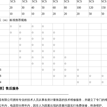
SCS
SCS
SCS
SCS
SCS
SCS
SCS
SCS
SCS
20
30
40
50
60
80
100
120
150
10
10
10
20
20
20
20
50
50
长（m
）
标准推荐规格
☆
☆
☆
☆
☆
☆
☆
☆
☆
☆
☆
☆
☆
☆
☆
☆
☆
☆
☆
☆
☆
☆
☆
☆
☆
☆
☆
☆
☆
☆
6
☆
☆
☆
☆
8
☆
☆
☆
☆
☆
4
☆
☆
☆
磅
】售后服务
----------------------------------------------------------------------
--
器有限公司拥有专业的技术人员从事各类计量衡器的技术维修服务，并建立了专门的
五年内，电器部分两年内，因非人为因素出现的质量问题实行免费保修，终身维护
。