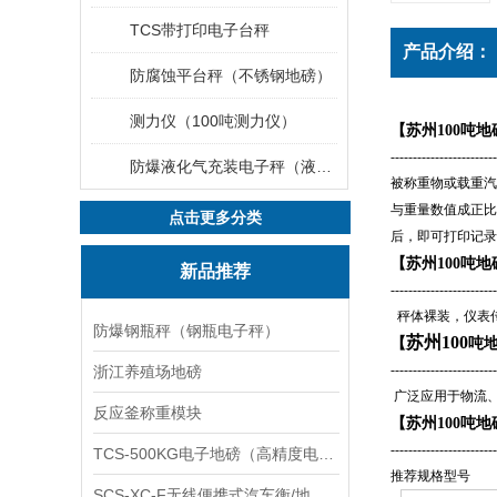
TCS带打印电子台秤
产品介绍：
防腐蚀平台秤（不锈钢地磅）
测力仪（100吨测力仪）
【苏州
100吨地
------------------------
防爆液化气充装电子秤（液化气灌装秤）
被称重物或载重汽
与重量数值成正比
点击更多分类
后，即可打印记录
【苏州
100吨地
新品推荐
------------------------
秤体裸装，仪表
防爆钢瓶秤（钢瓶电子秤）
苏州
100
【
吨
------------------------
浙江养殖场地磅
广泛应用于物流
反应釜称重模块
【苏州100吨
------------------------
TCS-500KG电子地磅（高精度电子秤）羽绒秤
推荐规格型号
SCS-XC-F无线便携式汽车衡/地磅/轴重秤/称重仪