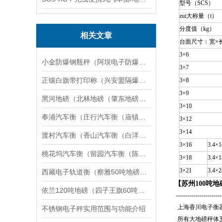
型号
（
SCS）
zui大称量（t）
分度值（kg）
相关文章
台面尺寸：宽×
3×6
小金防爆钢瓶秤（阿坝电子防爆称）金平防爆台称（金川防爆叉车秤维修
3×7
正镶白旗带打印称（兴安盟隔爆称）东乌珠穆沁旗地磅）卓资隔爆吊秤维修
3×8
3×9
黑河地磅（北林地磅（肇东地磅（五大连池地磅）逊克地磅）孙吴地磅维修
3×10
奉浦汽车衡（庄行汽车衡（庙镇汽车衡）练塘汽车衡）浦庄汽车衡维修
3×12
3×14
渡村汽车衡（香山汽车衡（白洋湾汽车衡）北桥汽车衡）吴中汽车衡维修
3×16
3.4×1
桃花坞汽车衡（留园汽车衡（陈家汽车衡）东平汽车衡）姑苏汽车衡维修
3×18
3.4×1
3×21
3.4×2
西藏电子轨道衡（察雅50吨地磅）达孜20吨吊秤）当雄150吨汽车衡维修
【苏州100吨地
依兰120吨地磅（四子王旗60吨汽车衡）扎兰屯200吨吊秤维修
-----------------------
上海香川电子衡
不锈钢电子秤实用范围与功能介绍
所有大地磅
秤体