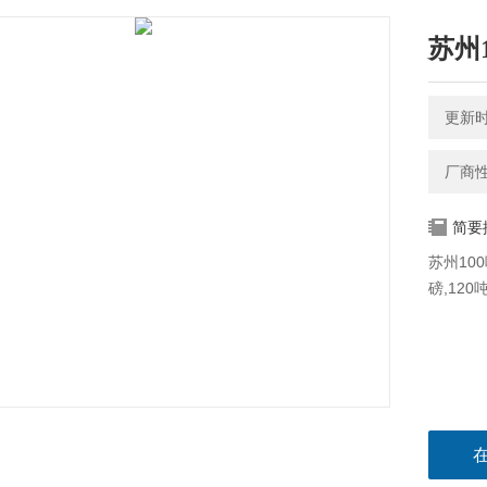
苏州
更新时间
厂商
简要
苏州10
磅,12