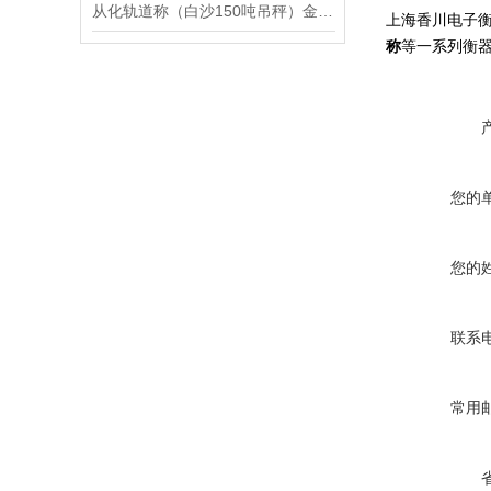
从化轨道称（白沙150吨吊秤）金湾200T汽车衡）越秀120T地磅维修
上海香川电子衡
称
等一系列衡器
您的
您的
联系
常用