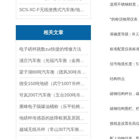
选用不锈钢材质，
SCS-XC-F无线便携式汽车衡/地磅/轴重秤/称重仪
*的称活物用仪表，
相关文章
准确度等级：III J
电子磅秤跳数zui快捷的维修方法
标准配置仪表标准配
浦庄汽车衡（光福汽车衡（金阊汽车衡）元和汽车衡）黄埭汽车衡维修
信号电缆长度：5
梁子湖80吨汽车衡（团风30吨吊秤）云梦200T地磅维修
结构特点
德安150吨地磅（武宁100T吊秤（上海轨道秤）靖安150T汽车衡维修
碳钢结构秤台，碳钢
岢岚200T汽车衡（五台200吨吊秤）临县150吨地磅）侯马汽车衡维修
雁峰电子隔爆油桶称（乐平轮椅秤）井冈山隔爆台称）邵阳电子隔爆钢瓶称维修
碳钢结构围栏、栏
地磅秤传感器的故障检测及原因分析
接线盒设置在高位
越城无线吊秤（常山30T汽车衡）吴兴100T地磅）龙湾60T吊秤维修
配上动物仪表，即使