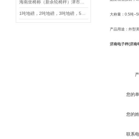
海南坐椅称（新余轮椅秤）津市坐椅秤介绍
1吨地磅，2吨地磅，3吨地磅，5吨地磅，10吨地磅
大称量：0.5吨--5
产品用途：外型美观,
济南电子秤(济南
您的
您的
联系