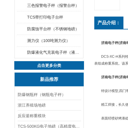
三色报警电子秤（报警台秤）
TCS带打印电子台秤
产品介绍：
防腐蚀平台秤（不锈钢地磅）
测力仪（100吨测力仪）
济南电子秤(济南
防爆液化气充装电子秤（液化气灌装秤）
DCS-XC-H系
表组成称重系统。该
点击更多分类
济南电子秤(济南
新品推荐
特设计模型,四门
防爆钢瓶秤（钢瓶电子秤）
精工焊接，长久使
浙江养殖场地磅
反应釜称重模块
表面经喷砂烤漆处
TCS-500KG电子地磅（高精度电子秤）羽绒秤