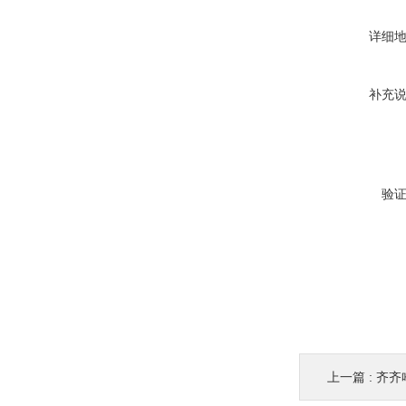
详细
补充
验
上一篇 :
齐齐哈