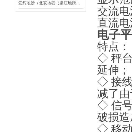
爱辉地磅（北安地磅（嫩江地磅（塔河地磅）呼玛地磅）大兴安岭地磅维修
交流电
直流电
电子平
特点：
◇
秤
延伸；
◇
接线
减了由
◇
信
破损造
◇
移