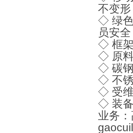
不变形
◇
绿色
员安全
◇
框
◇
原料
◇
碳
◇
不
◇
受
◇
装
业务：高
gaocui