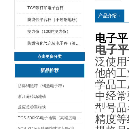
TCS带打印电子台秤
产品介绍：
防腐蚀平台秤（不锈钢地磅）
测力仪（100吨测力仪）
电子平
防爆液化气充装电子秤（液化气灌装秤）
电子平
点击更多分类
泛使用
他的工
新品推荐
学品工
防爆钢瓶秤（钢瓶电子秤）
中经常
浙江养殖场地磅
型号品
反应釜称重模块
精度等
TCS-500KG电子地磅（高精度电子秤）羽绒秤
SCS-XC-F无线便携式汽车衡/地磅/轴重秤/称重仪