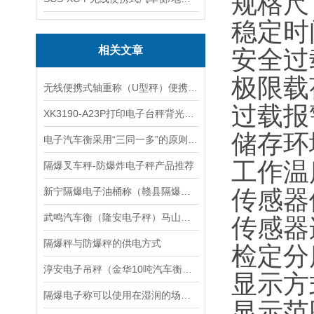
规格尺
稳定时
相关文章
安全过
极限载
无线便携式轴重称（U型秤）便携式汽车衡使用注意事项
过载报
XK3190-A23P打印电子台秤背光设定操作说明
储存环
电子汽车衡采用“三同一多”的原则调整偏载误差
工作温
隔爆叉车秤-防爆炸电子秤产品推荐
新宁隔爆电子油桶称（赣县隔爆衡器（寻乌叉车秤）武冈电子隔爆钢瓶秤维修
传感器
武鸣汽车衡（隆安电子秤）马山防爆秤）邕宁地磅维修
传感器
隔爆秤与防爆秤的供电方式
检定分
淳安电子吊秤（金华10吨汽车衡）南浔15吨地磅）文成80吨吊秤维修
显示方
隔爆电子称可以使用在湿润的场合？
显示范