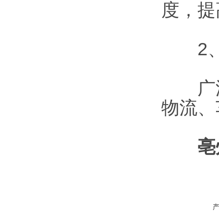
度，提
2、
广泛
物流、
亳