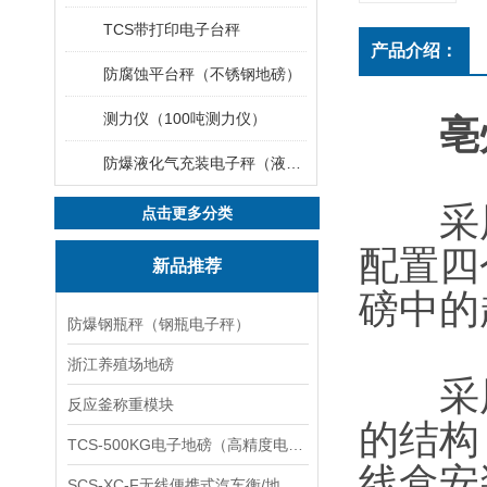
TCS带打印电子台秤
产品介绍：
防腐蚀平台秤（不锈钢地磅）
测力仪（100吨测力仪）
亳
防爆液化气充装电子秤（液化气灌装秤）
采用
点击更多分类
配置四
新品推荐
磅中的
防爆钢瓶秤（钢瓶电子秤）
浙江养殖场地磅
采用
反应釜称重模块
的结构
TCS-500KG电子地磅（高精度电子秤）羽绒秤
线盒安
SCS-XC-F无线便携式汽车衡/地磅/轴重秤/称重仪