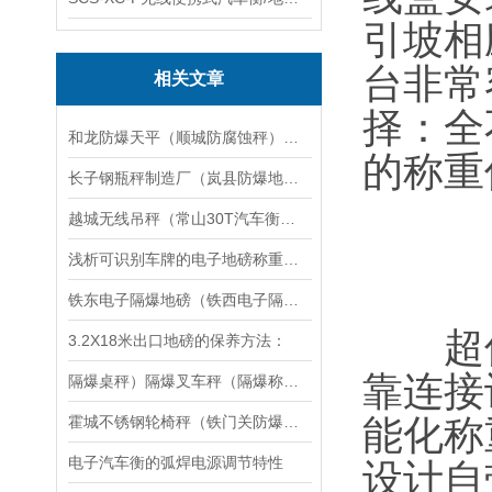
引坡相
台非常
相关文章
择：全
和龙防爆天平（顺城防腐蚀秤）白山隔爆吊秤维修
的称重
长子钢瓶秤制造厂（岚县防爆地磅）石楼防腐蚀衡器）太谷畜牧地磅秤维修
越城无线吊秤（常山30T汽车衡）吴兴100T地磅）龙湾60T吊秤维修
浅析可识别车牌的电子地磅称重管理系统
铁东电子隔爆地磅（铁西电子隔爆钢瓶秤）立山电子隔爆油桶称维修
超低台
3.2X18米出口地磅的保养方法：
靠连接
隔爆桌秤）隔爆叉车秤（隔爆称维修
霍城不锈钢轮椅秤（铁门关防爆电子地磅）图木舒克电子隔爆称维修
能化称
电子汽车衡的弧焊电源调节特性
设计自