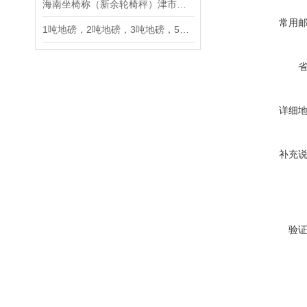
海南坐椅称（新余轮椅秤）津市坐椅秤介绍
常用
1吨地磅，2吨地磅，3吨地磅，5吨地磅，10吨地磅
详细
补充
验