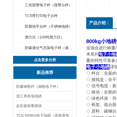
三色报警电子秤（报警台秤）
TCS带打印电子台秤
产品介绍：
防腐蚀平台秤（不锈钢地磅）
测力仪（100吨测力仪）
800kg小地磅
防爆液化气充装电子秤（液化气灌装秤）
业场合进行称重
/
本系列
电子小地
点击更多分类
覆的特性可装备
电子小地磅
详
新品推荐
◇
秤
台：全新的
◇
接线盒：全不
◇
信号电缆：新
防爆钢瓶秤（钢瓶电子秤）
◇
移动：全新的
浙江养殖场地磅
◇
绿色环保：符
◇
框架、低台面
反应釜称重模块
◇
原料：碳钢台
TCS-500KG电子地磅（高精度电子秤）羽绒秤