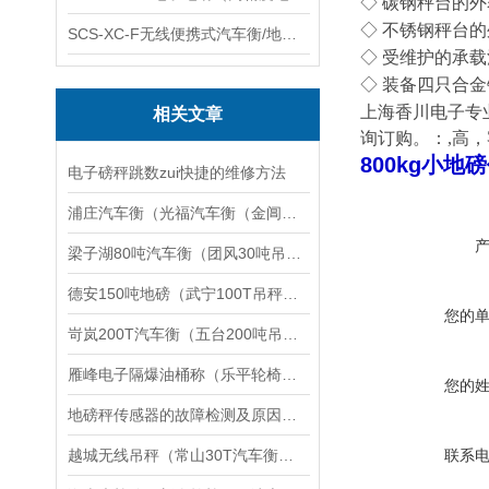
◇
碳钢秤台的外
◇
不锈钢秤台的
SCS-XC-F无线便携式汽车衡/地磅/轴重秤/称重仪
◇
受维护的承载
◇
装备四只合金
上海香川电子专
相关文章
询订购。：,高，客
800kg小地磅
电子磅秤跳数zui快捷的维修方法
浦庄汽车衡（光福汽车衡（金阊汽车衡）元和汽车衡）黄埭汽车衡维修
梁子湖80吨汽车衡（团风30吨吊秤）云梦200T地磅维修
德安150吨地磅（武宁100T吊秤（上海轨道秤）靖安150T汽车衡维修
您的
岢岚200T汽车衡（五台200吨吊秤）临县150吨地磅）侯马汽车衡维修
雁峰电子隔爆油桶称（乐平轮椅秤）井冈山隔爆台称）邵阳电子隔爆钢瓶称维修
您的
地磅秤传感器的故障检测及原因分析
越城无线吊秤（常山30T汽车衡）吴兴100T地磅）龙湾60T吊秤维修
联系