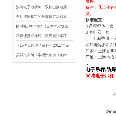
吊秤。
漠河电子地磅称（双鸭山接电脑称）茄子河汽车衡工厂维修
备注：凡工作在高
度。
自动衡器检定的分离检定法和集成检定法
标准配置 :
ü 吊秤秤体一
白碱滩100T地磅（吉木萨尔轨道衡）阜康20T汽车衡）柯坪5T吊秤维修
ü 充电器一套
武川便携式地磅（敖汉旗防爆秤）喀喇沁旗电子秤）达拉特旗汽车衡维修
上海香川—全国的
印功能等多种品种
《15吨无线电子吊秤》2011*产品
厂家：上海香川
莫城汽车衡（常福汽车衡（东南汽车衡）碧溪汽车衡）昆山汽车衡
厂址：上海市松江
：
电子吊秤
,
防
30吨电子吊秤
您的