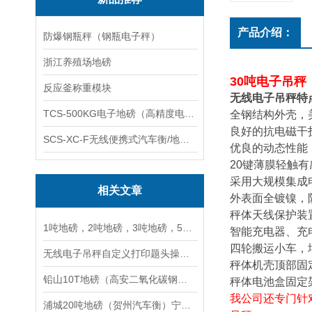
产品介绍：
防爆钢瓶秤（钢瓶电子秤）
浙江养殖场地磅
30吨电子吊秤
反应釜称重模块
无线电子吊秤特
TCS-500KG电子地磅（高精度电子秤）羽绒秤
全钢结构外壳，
良好的抗电磁干
SCS-XC-F无线便携式汽车衡/地磅/轴重秤/称重仪
优良的动态性能
20键薄膜轻触
采用大规模集成
相关文章
外表面全镀镍，
秤体天线保护装
1吨地磅，2吨地磅，3吨地磅，5吨地磅，10吨地磅
智能充电器、充
四轮搬运小车，
无线电子吊秤自定义打印题头操作分享
秤体机壳顶部固
铅山10T地磅（高安二氧化碳钢瓶秤）徐汇5T吊秤）信州30T汽车衡维修
秤体电池盒固定
我公司还专门针
浦城20吨地磅（贺州汽车衡）宁明60吨吊秤）大门山80 T汽车衡维修