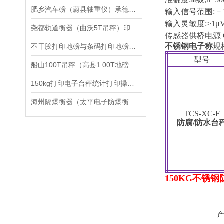
肥乡汽车磅（蔚县轴重仪）承德便携式轴重仪维修
输入信号范围
:
－
输入灵敏度
:
≥
1
μ
V
尧都轨道衡器（曲沃5T吊秤）印台8吨地磅）芮城防爆衡器维修
传感器供桥电源
不锈钢电子称
规
不干胶打印地磅与条码打印地磅有哪些区别
型号
船山100T吊秤（高县1 00T地磅（犍为吊称）渠县150吨汽车衡维修
150kg打印电子台秤统计打印操作步骤
海州隔爆衡器（太平电子防爆衡器）细河滚筒电子称维修
TCS-XC-F
防腐
/
防水台
150KG不锈