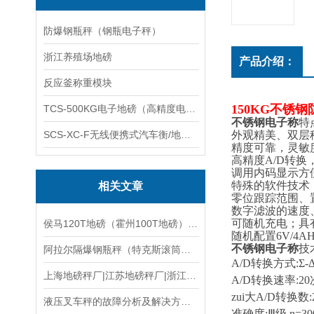
防爆钢瓶秤（钢瓶电子秤）
浙江养殖场地磅
产品介绍：
反应釜称重模块
150KG不锈
TCS-500KG电子地磅（高精度电子秤）羽绒秤
不锈钢电子称
特
SCS-XC-F无线便携式汽车衡/地磅/轴重秤/称重仪
外观精美、双层
精度可靠，灵敏
高精度
A/D
转换
调用内码显示方
特殊的软件技术
相关文章
零位跟踪范围、
数字滤波的速度
可随机充电；具
侯马120T地磅（霍州100T地磅）临汾200T地磅维修
随机配置
6V/4A
不锈钢电子称
技
阿拉尔隔爆钢瓶秤（特克斯滚筒电子称）双河电子防爆台称维修
A/D
转换方式
:
Σ
-
上海地磅秤厂|江苏地磅秤厂|浙江地磅秤厂|电子地磅厂家
A/D
转换速率
:20
zui大
A/D
转换数
:
液压叉车秤的故障分析及解决方案：
准确度
:
Ⅲ级
,n=30