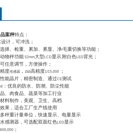
食品案秤
特点：
水设计，可冲洗；
选择、检重、累加、累显、净
毛重切换等功能；
/
动物秤功能
大型
显示
附白色
背光；
52mm
LCD
,
LED
可任意调节，方便操作；
精度
，zui高精度
；
传感器
1/15,000
性能晶片，精密制造、通过
测试
CE
：优良的防水、防潮、防尘性能
68
品、肉食品、蔬菜等加工行业
材料制作，美观、卫生、高档
效果，适合工厂生产线使用
多秤重计量单位，快速显示、电量显示
水感测器，可选配双面红色
显示
LED
；
600,000