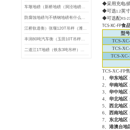
◆采用充电
/
车墩地磅（新桥地磅（洞泾地磅）广富林地磅）泖港地磅维修
◆可选
英
1.2
防腐蚀地磅与不锈钢地磅有什么区别
◆可选配
RS-2
食
TCS-XC-FP
江桥轨道衡）张堰120T吊秤（潍坊80吨汽车衡）曹路50T地磅维修
型号
丰润80吨汽车衡（玉田10T吊秤）抚宁60T地磅）成安吊钩秤修理
TCS-XC-
TCS-XC-
二道江1T地磅（铁东3吨吊秤）朝阳30吨汽车衡维修
TCS-XC-
TCS-XC-FP
1
、
华东地区
2
、
华南地区
3
、
华中地区
4
、
华北地区
5
、
西北地区
6
、
西南地区
7
、
东北地区
8
、
港澳台地