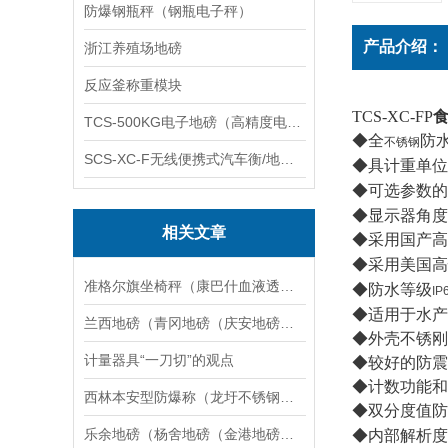
防爆钢瓶秤（钢瓶电子秤）
产品介绍：
浙江养殖场地磅
反应釜称重模块
TCS-XC-FP
TCS-500KG电子地磅（高精度电子秤）羽绒秤
◆全
防
不锈钢
SCS-XC-F无线便携式汽车衡/地磅/轴重秤/称重仪
◆具计重单位
◆可选参数的
◆显示器角度
相关文章
◆采用国产高
◆采用美国高
准格尔旗坐椅秤（康巴什血液透析轮椅称）达拉特旗轮椅秤维修
◆防水等级
IP
◆适用于水产
兰西地磅（青冈地磅（庆安地磅（安达地磅）海伦地磅）望奎地磅维修
◆外壳不锈刚
计量器具“一刀切”的观点
◆较好的防震
◆计数功能和
西林本安型防爆称（龙圩不锈钢滚筒秤）藤县防腐蚀衡器）阳江隔爆磅秤维修
◆双分度值防
乐余地磅（杨舍地磅（金港地磅（锦丰地磅）塘桥地磅）张家港地磅维修
◆内部解析度