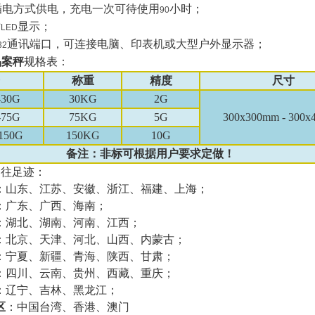
插电方式供电，充电一次可待使用
小时；
90
寸
显示；
LED
通讯端口，可连接电脑、印表机或大型户外显示器；
32
品案秤
规格表：
称重
精度
尺寸
30
G
30KG
2G
75
G
75KG
5G
300x300mm - 300
150
G
150KG
10G
备注：非标可根据用户要求定做！
售往足迹：
：山东、江苏、安徽、浙江、福建、上海；
：广东、广西、海南；
：湖北、湖南、河南、江西；
：北京、天津、河北、山西、内蒙古；
：宁夏、新疆、青海、陕西、甘肃；
：四川、云南、贵州、西藏、重庆；
：辽宁、吉林、黑龙江；
区
：中国台湾、香港、澳门