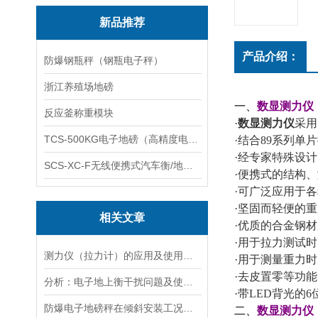
新品推荐
产品介绍：
防爆钢瓶秤（钢瓶电子秤）
浙江养殖场地磅
一、
数显测力仪
反应釜称重模块
·
数显测力仪
采用
TCS-500KG电子地磅（高精度电子秤）羽绒秤
·
结合
89
系列单片
·
经专家特殊设计
SCS-XC-F无线便携式汽车衡/地磅/轴重秤/称重仪
·
便携式的结构、
·
可广泛应用于各
·坚固而轻便的
相关文章
·优质的合金钢
·用于拉力测试
测力仪（拉力计）的应用及使用注意事项
·用于测量重力
·去皮置零等功能
分析：电子地上衡干扰问题及使用注意事项
·带
LED
背光的
6
防爆电子地磅秤在倾斜安装工况下的四角误差自动修正
二、
数显测力仪