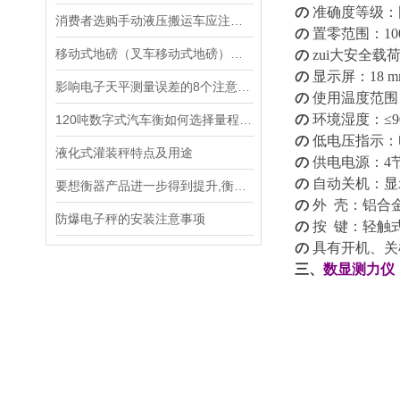
の
准确度等级
：
消费者选购手动液压搬运车应注意事项：
の
置零范围
：
1
0
移动式地磅（叉车移动式地磅）简介
の
zui大安全载
の
显示屏
：
18 
影响电子天平测量误差的8个注意点：
の
使用温度范围
の
环境湿度
：
≤
120吨数字式汽车衡如何选择量程合理的传感器
の
低电压指示
：
液化式灌装秤特点及用途
の
供电电源
：
4
の
自动关机
：
显
要想衡器产品进一步得到提升,衡器技术必须与众多高新技术整合
の
外
壳
：
铝合
防爆电子秤的安装注意事项
の
按
键
：
轻触
の
具有开机、关
三、
数显测力仪