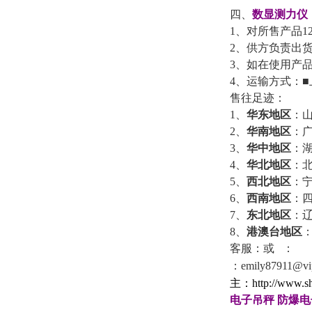
四、
数显测力仪
1
、对所售产品
1
2
、供方负责出
3
、如在使用产
4
、运输方式：■
售往足迹：
1
、
华东地区
：
2
、
华南地区
：
3
、
华中地区
：
4
、
华北地区
：
5
、
西北地区
：
6
、
西南地区
：
7
、
东北地区
：
8
、
港澳台地区
客服：
或
：
：
emily87911@vi
主：
http://www.s
电子吊秤
防爆电