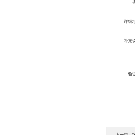
详细
补充
验
上一篇 :
O