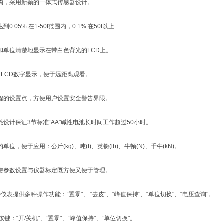
，采用新颖的一体式传感器设计。
05% 在1-50t范围内，0.1% 在50t以上
单位清楚地显示在带白色背光的LCD上。
LCD数字显示，便于远距离观看。
的设置点，方便用户设置安全警告界限。
计保证3节标准“AA"碱性电池长时间工作超过50小时。
，便于应用：公斤(kg)、吨(t)、英镑(lb)、牛顿(N)、千牛(kN)。
参数设置与仪器标定既方便又便于管理。
提供多种操作功能：“置零"、 “去皮"、“峰值保持"、“单位切换"、“电压查询"。
：“开/关机"、“置零"、“峰值保持"、“单位切换"。