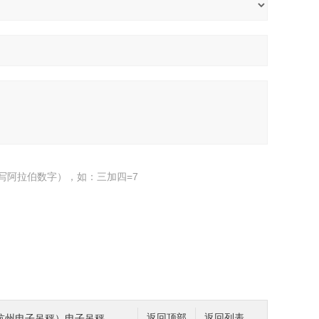
写阿拉伯数字），如：三加四=7
州电子吊秤）电子吊秤厂家
返回顶部
返回列表