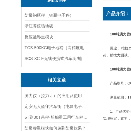
产品介绍：
防爆钢瓶秤（钢瓶电子秤）
浙江养殖场地磅
100吨测力仪
反应釜称重模块
TCS-500KG电子地磅（高精度电子秤）羽绒秤
用途： 推拉力
荷、插拔力测试、
SCS-XC-F无线便携式汽车衡/地磅/轴重秤/称重仪
100吨测力仪
相关文章
产品型号：OCS-
测力仪（拉力计）的应用及使用注意事项
测量范围：1T、2T
定安无人值守汽车衡（屯昌电子地磅）澄迈电子汽车衡维修
1、产品优势:是
5T到30T吊秤-船舶重工用行车秤定制
实现标定，置零，
防爆称重模块如何达到防爆效果？