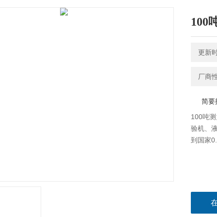
10
更新时间
厂商
简要
100吨
验机、
到国家0