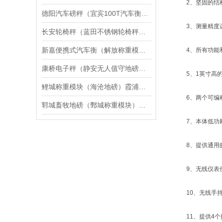
2、坚固的结构
德阳汽车磅秤（宜宾100T汽车衡）雁江5T地磅（资中15T吊秤维修
3、测量精度达到0.
长安轮椅秤（蓝田不锈钢轮椅秤）高陵轮椅秤维修
新嘉便携式汽车衡（解放称重模块）建设地磅维修
4、所有功能和
康桥电子秤（静安无人值守地磅）北蔡地磅）川沙便携式汽车衡维修
5、1英寸高的
鲤城称重模块（海沧地磅）霞浦汽车衡）江干防爆秤维修
6、两个可编程
郓城畜牧地磅（鄄城称重模块）芝罘电子隔爆衡器维修
7、本体低功耗设
8、提供通用的单位
9、无线仪表使
10、无线手持仪表
11、提供4个按键