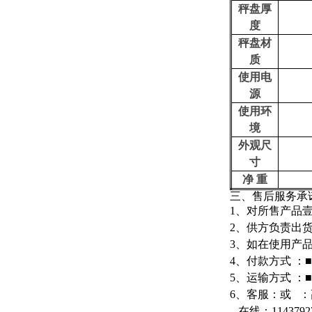
秤盘厚
度
秤盘材
质
使用电
源
使用环
境
外观尺
寸
净
重
三、
售后服务承
1
、对所售产品
2
、供方负责出
3
、如在使用产
4
、付款方式 ：
5
、运输方式 ：
6
、客服：
或
：
在线
：
1143792