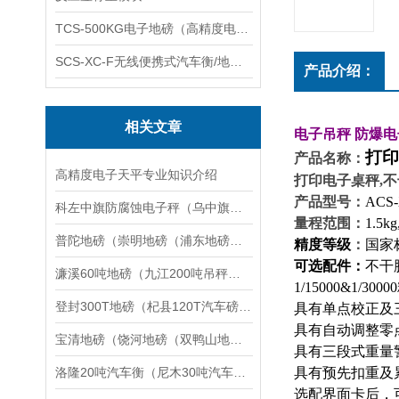
TCS-500KG电子地磅（高精度电子秤）羽绒秤
SCS-XC-F无线便携式汽车衡/地磅/轴重秤/称重仪
产品介绍：
相关文章
电子吊秤
防爆电
打印
产品名称：
高精度电子天平专业知识介绍
打印电子桌秤,
产品型号：
ACS
科左中旗防腐蚀电子秤（乌中旗隔爆桌秤（阿城防粉尘电子秤维修
量程范围：
1.5kg
普陀地磅（崇明地磅（浦东地磅维修
精度等级
：
国家
可选配件：
不干
濂溪60吨地磅（九江200吨吊秤（黄浦轨道衡器）湖口100T汽车衡维修
1/15000&1/30000
登封300T地磅（杞县120T汽车磅）江汉汽车衡修理
具有单点校正及
具有自动调整零
宝清地磅（饶河地磅（双鸭山地磅（宝山地磅）集贤地磅）友谊地磅维修
具有三段式重量
洛隆20吨汽车衡（尼木30吨汽车衡）南木林汽车衡维修
具有预先扣重及
选配界面卡后，