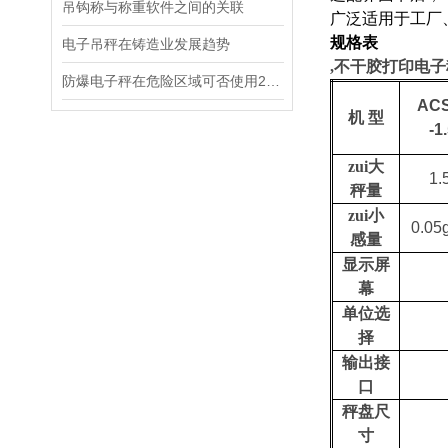
吊钩称与称重软件之间的关联
广泛适用于工厂
规格表
电子吊秤在铸造业发展趋势
,不干胶打印电子
防爆电子秤在危险区域可否使用220V交流电？
AC
机
型
-1
zui大
1.
秤量
zui小
0.05
感量
显示屏
幕
单位选
择
输出接
口
秤盘尺
寸