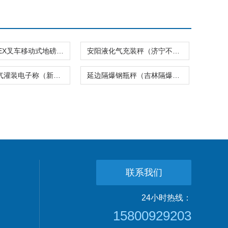
DCS-XC-EX叉车移动式地磅,带搬运车固定式防爆地磅
安阳液化气充装秤（济宁不锈钢吊秤）黄石防爆地磅
甘肃天然气灌装电子称（新疆隔爆地磅）天水叉车称
延边隔爆钢瓶秤（吉林隔爆电子地磅）长春隔爆叉车秤
联系我们
24小时热线：
15800929203