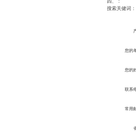
四、：
搜索关健词：
您的
您的
联系
常用