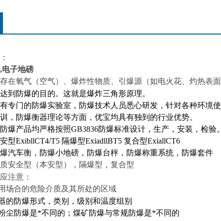
：
,电子地磅
存在氧气
空气
、爆炸性物质、引爆源
如电火花、灼热表面
（
）
（
达到防爆的目的。这就是爆炸三角形原理。
有专门的防爆实验室，防爆技术人员悉心研发，针对各种环境使
训，防爆衡器理论等方面，优宝均具有独到的行业优势。
防爆产品均严格按照
GB3836
防爆标准设计，生产，安装，检验
安型
ExibllCT4/T5
隔爆型
ExiadllBT5
复合型
ExiallCT6
爆汽车衡，防爆小地磅，防爆台秤，防爆称重系统，防爆套件
质安全型
本安型
，隔爆型，复合型
（
）
应注意：
用场合的危险介质及其所处的区域
器的防爆形式，类别，级别和温度组别
粉尘防爆是*不同的；煤矿防爆与常规防爆是*不同的