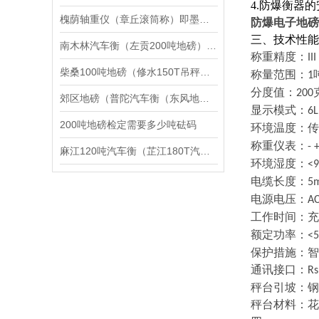
4.
防爆衡器的
槐荫轴重仪（章丘滚筒称）即墨液化气充装秤维修
防爆电子地磅
三、技术性能
南木林汽车衡（左贡200吨地磅）波密150吨吊秤）天峻10T汽车衡维修
称重精度：
I
柴桑100吨地磅（修水150T吊秤（宣桥汽车磅秤）都昌60T汽车衡维修
称量范围：
1
分度值：
200
郊区地磅（普陀汽车衡（东风地磅）静安汽车衡）木兰地磅维修
显示模式：
6
200吨地磅检定需要多少吨砝码
环境温度：传
称重仪表：
- 
麻江120吨汽车衡（芷江180T汽车磅）大方汽车衡维修
环境湿度：
<
电缆长度：
5
电源电压：
A
工作时间：充
额定功率：
<
保护措施：智
通讯接口：
Rs
秤台引坡：钢
秤台材料：花