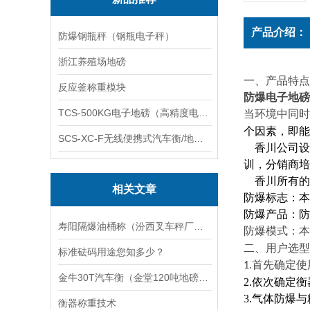
产品介绍：
防爆钢瓶秤（钢瓶电子秤）
浙江养殖场地磅
一、产品特点
反应釜称重模块
防爆电子地磅
TCS-500KG电子地磅（高精度电子秤）羽绒秤
当环境中同时
个因素，即能
SCS-XC-F无线便携式汽车衡/地磅/轴重秤/称重仪
香川公司设
训，分销商培
香川所有的
相关文章
防爆标志：本
防爆产品：防
寿阳隔爆油桶称（汾西叉车秤厂家）潞城钢瓶秤报价）平顺防爆称修理
防爆模式：本
二、用户选型
标准砝码用途您知多少？
首先确定使
1.
金牛30T汽车衡（金堂120吨地磅）开远汽车衡修理
2.
依次确定衡
3.
气体防爆与
衡器称重技术