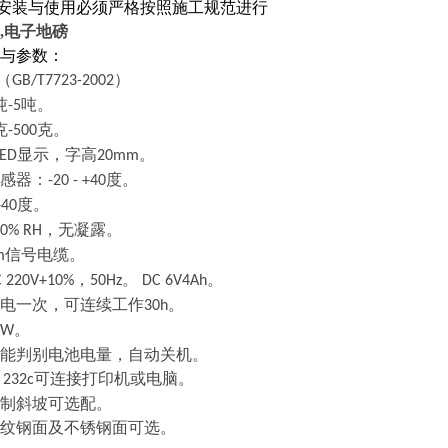
安装与使用必须严格按照施工规范进行
,电子地磅
与参数：
II（GB/T7723-2002）
吨
吨。
-5
克
克。
-500
显示，字高
。
LED
20mm
感器：
度。
-20 - +40
度。
+40
，无凝露。
90% RH
信号电缆。
m
，
。
。
C 220V+10%
50Hz
DC 6V4Ah
电一次，可连续工作
。
30h
。
5W
能判别电池电量，自动关机。
可连接打印机或电脑。
 232c
制斜坡可选配。
纹钢面及不锈钢面可选。