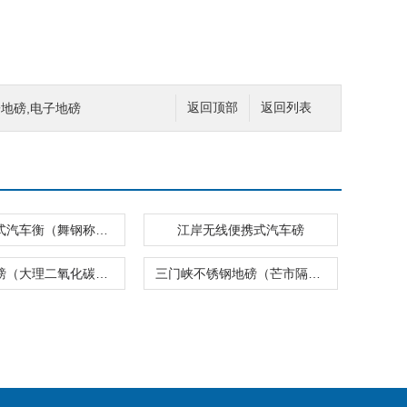
子地磅,电子地磅
返回顶部
返回列表
茅箭便携式汽车衡（舞钢称重控制模块
江岸无线便携式汽车磅
荆门汽车磅（大理二氧化碳充装秤）开封防水地磅
三门峡不锈钢地磅（芒市隔爆称）孝感便携式汽车衡