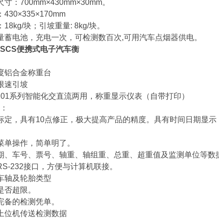
寸：700mm×430mm×30mm。
30×335×170mm
8kg/块；引坡重量: 8kg/块。
量蓄电池，充电一次，可检测数百次,可用汽车点烟器供电。
SCS
便携式电子汽车衡
度铝合金称重台
限速引坡
3101系列智能化交直流两用，称重显示仪表（自带打印）
：
标定，具有10点修正，极大提高产品的精度。具有时间日期显
菜单操作，简单明了。
期、车号、票号、轴重、轴组重、总重、超重值及监测单位等数
RS-232接口，方便与计算机联接。
车轴及轮胎类型
是否超限。
完备的检测凭单。
上位机传送检测数据