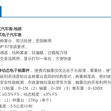
式汽车衡,地磅
式
电子汽车衡
称重台，简洁轻便，坚固耐用
P 67等级要求。
感器，结构紧凑，抗偏载，过载能力强
交直流两用，显示打印一体化，方便快捷
：
静动态电子轴重秤
， 便携式轴重仪优点在于台面薄，重量轻，
嵌到高强度铝合金称重台底部的结构形式，称量精度高，密封效
安全性能检测，市政废物垃圾处理等方面，轴重仪的开发利用为
⑴轮重：0~15t （2）轴重：0~30t （3）整车重：0~1000
±0.5% FS；动态精度：±3% FS
：（1）秤重台：27Kg（单个）
度：3-5公里/小时