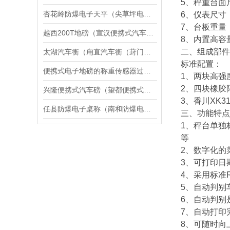
5、秤重台面尺
杏花岭防爆电子天平（尖草坪电子隔爆台秤）万柏林区吊秤修理
6、仪表尺寸：4
7、台板重量：1
越西200T地磅（宣汉便携式汽车磅）冕宁30吨汽车衡维修
8、内置高容
二、组成部件
太湖汽车衡（甪直汽车衡（葑门汽车衡）相城汽车衡）望亭汽车衡维修
标准配置：
便携式电子地磅的称重传感器过载保护与弹性体设计
1、两块高强
2、四块橡胶
兴隆便携式汽车磅（望都便携式汽车衡）滦平便携式电子汽车衡维修
3、香川XK
任县防爆电子桌称（南和防爆电子吊称）隆尧电子防爆磅秤维修
三、功能特点
1、秤台单独
等
2、数字化的
3、可打印日
4、采用标准
5、自动判别
6、自动判别
7、自动打印
8、可随时向