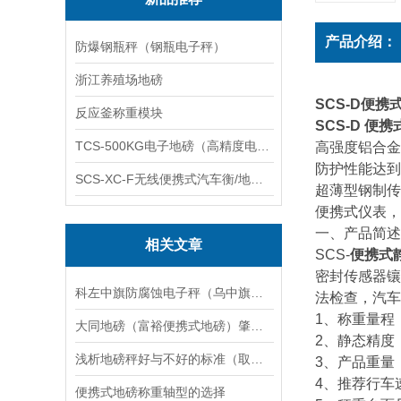
产品介绍：
防爆钢瓶秤（钢瓶电子秤）
浙江养殖场地磅
SCS-D便携
反应釜称重模块
SCS-D 便携
TCS-500KG电子地磅（高精度电子秤）羽绒秤
高强度铝合金
防护性能达到I
SCS-XC-F无线便携式汽车衡/地磅/轴重秤/称重仪
超薄型钢制传
便携式仪表，
一、产品简述
相关文章
SCS-
便携式
密封传感器镶
科左中旗防腐蚀电子秤（乌中旗隔爆桌秤（阿城防粉尘电子秤维修
法检查，汽车
1、称重量程：
大同地磅（富裕便携式地磅）肇州汽车衡）克山便携式汽车衡维修
2、静态精度：
浅析地磅秤好与不好的标准（取决于它本身重量的说法）
3、产品重量
4、推荐行车速
便携式地磅称重轴型的选择