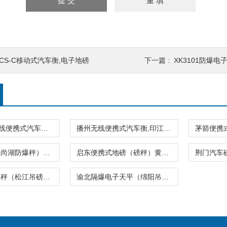
SCS-C移动式汽车衡,电子地磅
下一篇 :
XK3101防爆电
SCS-XC-F无线便携式汽车衡/地磅/轴重秤/称重仪
播州无线便携式汽车衡,印江200吨地磅
杨舍汽车衡（尚湖防爆秤）常福便携式地磅
启东便携式地磅（磅秤）黄山便携式汽车衡
大渡口防水台秤（松江吊磅）濮阳便携式地磅
渝北隔爆电子天平（绵阳吊磅）璧山便携式汽车衡