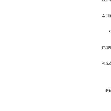
常用
详细
补充
验