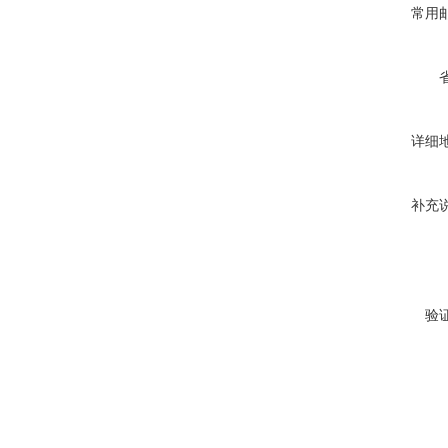
常用
详细
补充
验