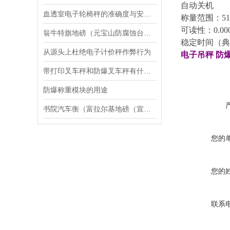
自动关机
血透室电子轮椅秤的准确度与安全性分析
称量范围：
51
可读性：
0.00
翁牛特旗地磅（元宝山防腐蚀台称）敖汉旗电子轨道称）富锦汽车衡维修
稳定时间
（
典
从源头上杜绝电子计价秤作弊行为
电子吊秤
防
带打印叉车秤和防爆叉车秤有什么区别
防爆称重模块的用途
书院汽车衡（富拉尔基地磅（宣桥汽车衡）讷河地磅）老港汽车衡维修
您的
您的
联系