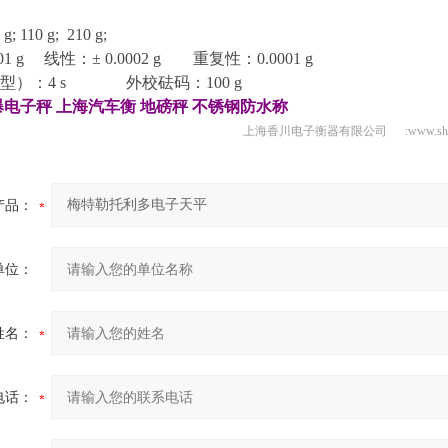
 g; 110 g;
210 g;
01 g
线性：
± 0.0002 g
重复性：
0.0001 g
型
）
：
4 s
外校砝码：
100 g
爆电子秤
上海汽车衡
地磅秤
不锈钢防水称
上海香川电子衡器有限公司 :www.shtz
产品：
单位：
姓名：
电话：