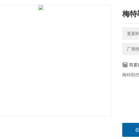
梅特
更新时间
厂商
简要
梅特勒