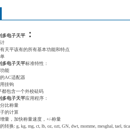
：
利多电子天平
计
有天平该有的所有基本功能和特点
单
利多电子天平
标准特性：
功能
的
AC
适配器
用挂钩
平都包含一个外校砝码
利多电子天平
应用程序：
分比称量
子的计算
增量，加快称量速度，
+/-
称量
的转换
: g, kg, mg, ct, lb, oz, ozt, GN, dwt, momme, mesghal, tael, tical