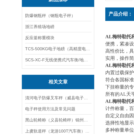
产品介绍：
防爆钢瓶秤（钢瓶电子秤）
浙江养殖场地磅
AL
梅特勒托
反应釜称重模块
便携，紧凑设
TCS-500KG电子地磅（高精度电子秤）羽绒秤
高性价比，具
实用，操作简
SCS-XC-F无线便携式汽车衡/地磅/轴重秤/称重仪
AL
梅特勒托
内置过载保护
符合各国标准
相关文章
下挂称量的专
所有的
AL
天
清河电子防爆叉车秤（威县电子防爆桌称）平乡电子防爆台秤维修
AL
梅特勒托
计件称量，百
电子秤使用方法及常见问题
自定义自由因
黑山轮椅称（义县轮椅秤）锦州手扶轮椅秤维修
选择性地显示
多种称量单位
上虞轨道秤（龙游100T汽车衡）南湖10T地磅）洞头150T吊秤维修