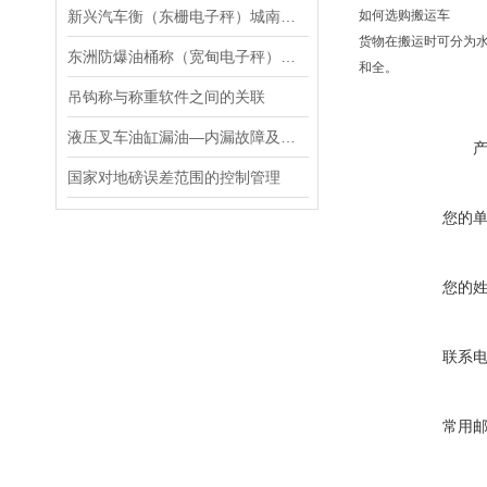
新兴汽车衡（东栅电子秤）城南防爆秤）长水无人值守地磅维修
如何选购搬运车
货物在搬运时可分为
东洲防爆油桶称（宽甸电子秤）辽阳隔爆电子磅秤维修
和全
。
吊钩称与称重软件之间的关联
液压叉车油缸漏油—内漏故障及修复方法：
国家对地磅误差范围的控制管理
您的
您的
联系
常用