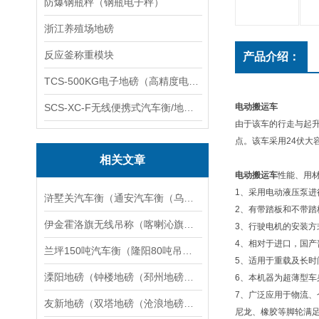
防爆钢瓶秤（钢瓶电子秤）
浙江养殖场地磅
反应釜称重模块
产品介绍：
TCS-500KG电子地磅（高精度电子秤）羽绒秤
SCS-XC-F无线便携式汽车衡/地磅/轴重秤/称重仪
电动搬运车
由于该车的行走与起
点。该车采用24伏大
相关文章
电动搬运车
性能、用
1、采用电动液压泵
浒墅关汽车衡（通安汽车衡（乌镇汽车衡）凤鸣汽车衡）桃源汽车衡维修
2、有带踏板和不带踏
伊金霍洛旗无线吊称（喀喇沁旗吊磅）兴和带打印吊秤维修
3、行驶电机的安装方
4、相对于进口，国
兰坪150吨汽车衡（隆阳80吨吊秤）巍山100吨地磅）易门汽车磅称维修
5、适用于重载及长
溧阳地磅（钟楼地磅（邳州地磅维修
6、本机器为超薄型
7、广泛应用于物流、
友新地磅（双塔地磅（沧浪地磅（胥江地磅）吴门桥地磅）城北地磅维修
尼龙、橡胶等脚轮满