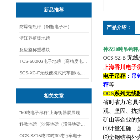
新品推荐
防爆钢瓶秤（钢瓶电子秤）
产品介绍：
浙江养殖场地磅
神农
30
吨吊钩秤
,
反应釜称重模块
无线
OCS-SZ-B
TCS-500KG电子地磅（高精度电子秤）羽绒秤
上海香川电子
SCS-XC-F无线便携式汽车衡/地磅/轴重秤/称重仪
电子吊秤
：
吊
秤
等
系列无线
OCS
相关文章
省时省力
.
它具
观、坚固、抗
“50吨电子吊秤”上海衡器展展现
矿山等企业的
科教地磅（沙溪地磅（璜泾地磅（双凤地磅）港口地磅）浮桥地磅维修
⑴计量准确，
OCS-SZ15吨20吨30吨行车电子吊秤
⑵全钢结构外