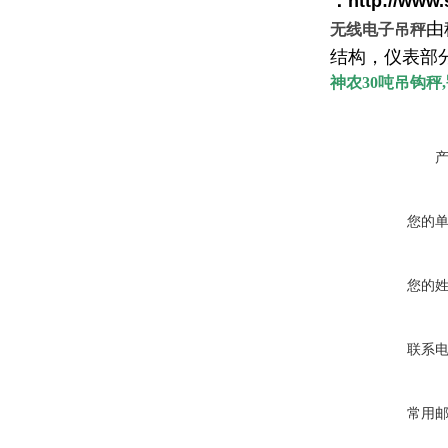
：
http://www
由
无线电子吊秤
结构，仪表部
神农
30
吨吊钩秤
,
您的
您的
联系
常用