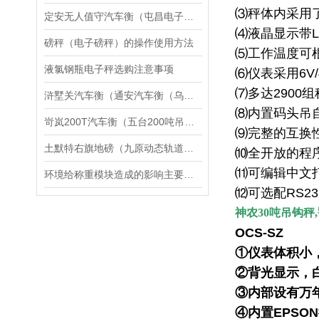
⑶秤体内采用
定安无人值守汽车衡（屯昌电子地磅）澄迈电子汽车衡维修
⑷液晶显示带
磅秤（电子磅秤）的操作使用方法
⑸工作温度可
液氯钢瓶电子秤选购注意事项
⑹仪表采用
6V
⑺多达
2900
组
浒墅关汽车衡（通安汽车衡（乌镇汽车衡）凤鸣汽车衡）桃源汽车衡维修
⑻内置码头吊
岢岚200T汽车衡（五台200吨吊秤）临县150吨地磅）侯马汽车衡维修
⑼完整的互换
土默特右旗地磅（九原动态轨道衡）玉泉道闸称重地磅）郊区便携式汽车衡维修
⑽全开放的程
⑾可编辑中文
环境给称重模块造成的影响主要有哪些
⑿可选配
RS23
神农
30
吨吊钩秤
,
OCS-SZ
①仪表体积小
②背光显示，
③内部设有万
④内置
EPSON