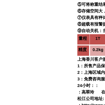
⑤可将称重结
⑥存储空间大
⑦仪表具有秤
⑧超载有报警
⑨自动关机：
量程
1T
精度
0.2kg
上海香川客户
1
：所售产品保
2
：上海区域内
3
：免费咨询服
24
小时：
：
：高翠玲
松江公司地址