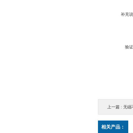
补充
验
上一篇 :
无礠
相关产品：