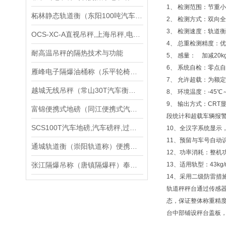
1、 检测范围：节重小于
柘林静态轨道衡（东阳100吨汽车衡）德清60吨地磅）苍南50吨吊秤维修
2、 检测方式：双向
3、 检测速度：轨道衡
OCS-XC-A直视吊秤,上海吊秤,电子吊秤使用说明书
4、 总重检测精度：优
耐高温吊秤的隔热技术与功能
5、 感量： 加减20k
6、 系统自检：零点
雁峰电子隔爆油桶称（乐平轮椅秤）井冈山隔爆台称）邵阳电子隔爆钢瓶称维修
7、 允许超载：为额定
越城无线吊秤（常山30T汽车衡）吴兴100T地磅）龙湾60T吊秤维修
8、 环境温度：-45
9、 输出方式：CR
富锦便携式地磅（同江便携式汽车衡）绥芬河便携式汽车衡）牡丹江地磅维修
段统计和超载车辆报
SCS100T汽车地磅,汽车磅秤,过磅秤，汽车衡
10、全汉字系统显示
11、预留与车号自动
通城轨道衡（崇阳轨道称）便携式轨道称重系统方案
12、功率消耗：整机功
张江隔爆吊称（唐镇隔爆秤）奉新隔爆电子叉车称）永新电子隔爆台称维修
13、适用轨型：43kg/m
14、采用二级防雷措施
轨道秤秤台通过传感
态，保证整体称重精
台中部铺设秤台盖板