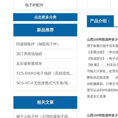
电子秤配件
点击更多分类
产品介绍：
新品推荐
山西100吨轨道秤多
防爆钢瓶秤（钢瓶电子秤）
用于称量行驶中货车载
【承重台面】：单台
浙江养殖场地磅
【组成部分】：电子
反应釜称重模块
【称 量】：，列车以
号输入计算机，处理后
TCS-500KG电子地磅（高精度电子秤）羽绒秤
断轨动态轨道衡 动
SCS-XC-F无线便携式汽车衡/地磅/轴重秤/称重仪
动机械磨损。计量方
度可以达到40(或6
更是非它莫属
相关文章
山西100吨轨道秤多
碾子山电子秤（石拐防爆电子磅秤）赛罕防腐蚀轮椅秤）阿城称重模块维修