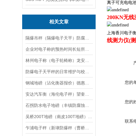
离子可充电电池
200KN无
相关文章
上海香川电子
隔爆吊秤（隔爆电子天平）防腐蚀电子吊秤维修
线测力仪(测
企业对电子称的预热时间长短所提出的疑问
林州电子称（电子轮椅称）龙安轮椅秤维修
防爆电子天平秤的日常维护与校准技巧说明
您的
钢城地磅（沾化衡器报价）德惠电子隔爆桌秤维修
安达汽车衡（海伦电子秤）望奎防爆秤）孙吴便携式地磅维修
您的
石拐防水电子地磅（丰镇防腐蚀叉车秤）根河隔爆钢瓶秤维修
吴桥200T地磅（南皮100T地磅）肃宁50T地磅维修
联系
乍浦电子秤（新埭防爆秤（曹桥汽车衡）章村无人值守汽车衡）钟埭地磅维修