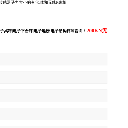
传感器受力大小的变化.体和无线P表相
200KN无
子桌秤
|
电子平台秤
|
电子地磅
|
电子吊钩秤
等咨询！