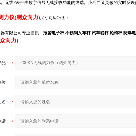
。无线P表带由数字信号无线接收功能的终端。小巧而又灵敏的实时反映
线测力仪(测众向力)
尺寸对应纸图：
衡器有限公司专业提供：
报警电子
秤
|
不锈钢叉车秤
|
汽车磅秤
|
轮椅秤
|
防爆电
众向力)
产品：
单位：
姓名：
电话：