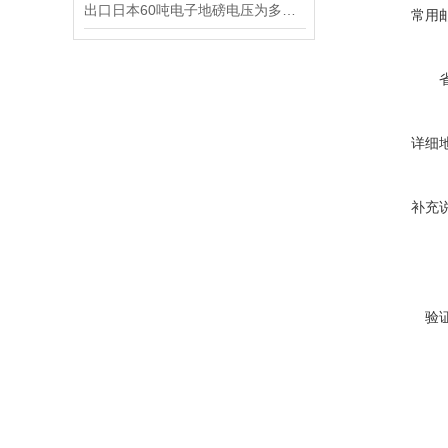
出口日本60吨电子地磅电压为多少伏
常用
详细
补充
验