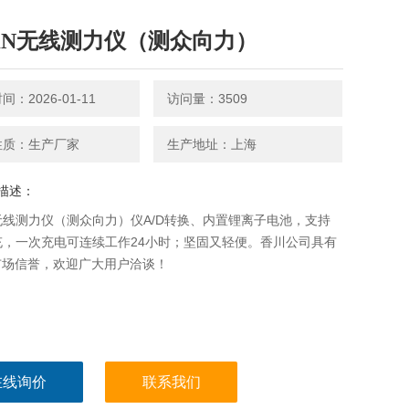
0KN无线测力仪（测众向力）
：2026-01-11
访问量：3509
性质：生产厂家
生产地址：上海
描述：
N无线测力仪（测众向力）仪A/D转换、内置锂离子电池，支持
快充，一次充电可连续工作24小时；坚固又轻便。香川公司具有
市场信誉，欢迎广大用户洽谈！
在线询价
联系我们