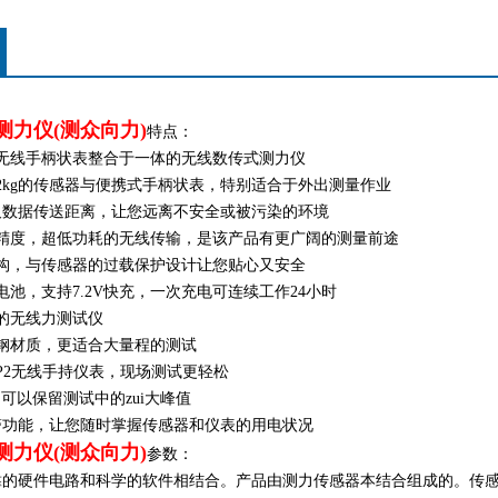
线测力仪(测众向力)
特点：
与无线手柄状表整合于一体的无线数传式测力仪
2kg的传感器与便携式手柄状表，特别适合于外出测量作业
英尺数据传送距离，让您远离不安全或被污染的环境
高精度，超低功耗的无线传输，是该产品有更广阔的测量前途
结构，与传感器的过载保护设计让您贴心又安全
电池，支持7.2V快充，一次充电可连续工作24小时
的无线力测试仪
钢材质，更适合大量程的测试
P2无线手持仪表，现场测试更轻松
能，可以保留测试中的zui大峰值
警功能，让您随时掌握传感器和仪表的用电状况
线测力仪(测众向力)
参数：
靠的硬件电路和科学的软件相结合。
产品由测力传感器本结合组成的。传感