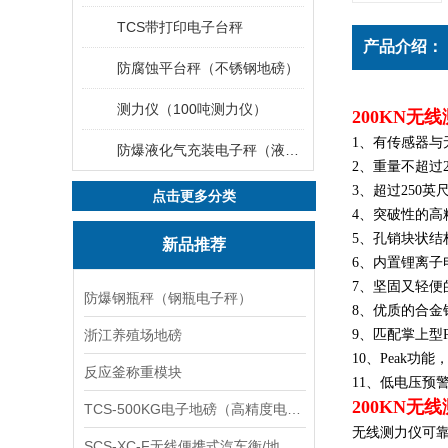
TCS带打印电子台秤
产品介绍：
防腐蚀平台秤（不锈钢地磅）
测力仪（100吨测力仪）
200KN无
1、有传感器
防爆液化气充装电子秤（液化气灌装秤）
2、重量不超过
3、超过250
点击更多分类
4、突破性的
5、孔销块状
新品推荐
6、内置锂离子
7、坚固又轻便
防爆钢瓶秤（钢瓶电子秤）
8、优质的合金
浙江养殖场地磅
9、匹配掌上型
10、Peak功
反应釜称重模块
11、低电压预
200KN无
TCS-500KG电子地磅（高精度电子秤）羽绒秤
无线测力仪可
SCS-XC-F无线便携式汽车衡/地磅/轴重秤/称重仪